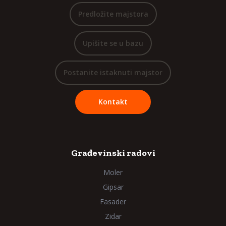
Predložite majstora
Upišite se u bazu
Postanite istaknuti majstor
Kontakt
Građevinski radovi
Moler
Gipsar
Fasader
Zidar