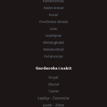
Kamenorezac
Mašin-bravar
Kovač
Površinska obrada
Livac
Uramljivač
Metaloglodač
Metalooštrač
Pečatorezac
Garderoba i nakit
Krojač
Obućar
Tašner
Sajdžija - Časovničar
Juvelir - Zlatar