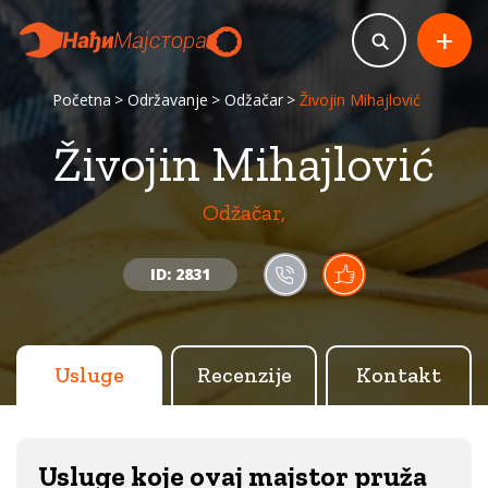
+
Početna
Održavanje
Odžačar
Živojin Mihajlović
Živojin Mihajlović
Odžačar,
ID: 2831
Usluge
Recenzije
Kontakt
Usluge koje ovaj majstor pruža