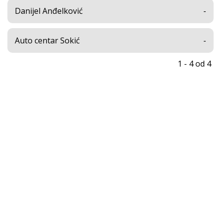
Danijel Anđelković
-
Auto centar Sokić
-
1 - 4 od 4