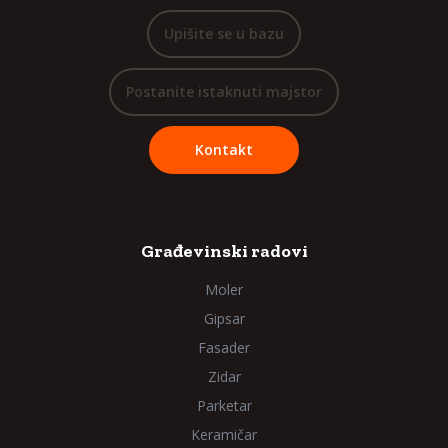
Upišite se u bazu
Postanite istaknuti majstor
Kontakt
Građevinski radovi
Moler
Gipsar
Fasader
Zidar
Parketar
Keramičar