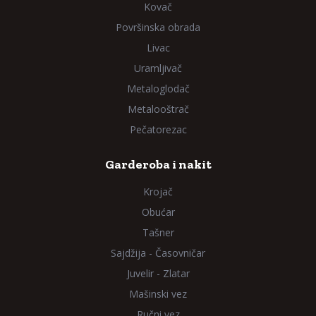
Kovač
Površinska obrada
Livac
Uramljivač
Metaloglodač
Metalooštrač
Pečatorezac
Garderoba i nakit
Krojač
Obućar
Tašner
Sajdžija - Časovničar
Juvelir - Zlatar
Mašinski vez
Ručni vez