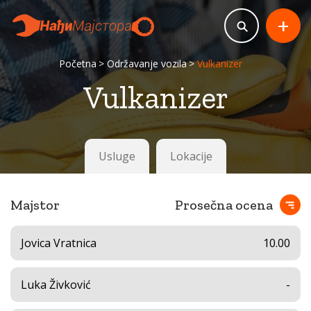
+
Početna
Održavanje vozila
Vulkanizer
Vulkanizer
Usluge
Lokacije
Majstor
Prosečna ocena
Jovica Vratnica
10.00
Luka Živković
-