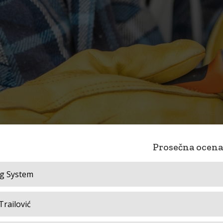
Prosečna ocena
g System
railović