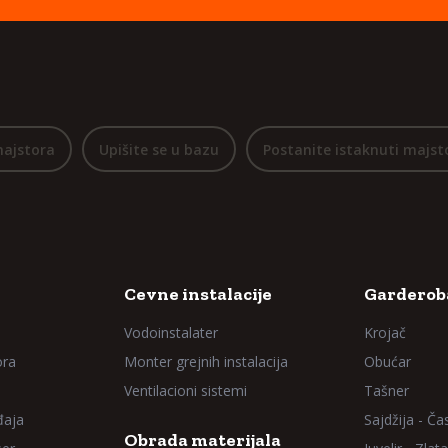
majstora
Upišite se u bazu
Postanite istaknuti majst
Cevne instalacije
Garderoba
Vodoinstalater
Krojač
ora
Monter grejnih instalacija
Obućar
Ventilacioni sistemi
Tašner
đaja
Sajdžija - Ča
Obrada materijala