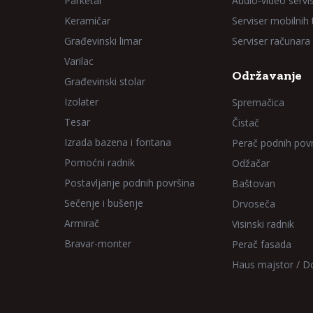
Parketar
Audio-video servi
Keramičar
Serviser mobilnih
Građevinski limar
Serviser računara
Varilac
Održavanje
Građevinski stolar
Izolater
Spremačica
Tesar
Čistač
Izrada bazena i fontana
Perač podnih pov
Pomoćni radnik
Odžačar
Postavljanje podnih površina
Baštovan
Sečenje i bušenje
Drvoseča
Armirač
Visinski radnik
Bravar-monter
Perač fasada
Haus majstor / 