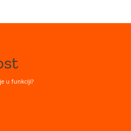
ost
e u funkciji?