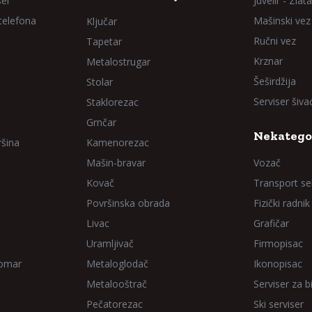
ser
Juvelir - Zlata
 telefona
Mašinski vez
Ključar
Ručni vez
Tapetar
Krznar
Metalostrugar
Šeširdžija
Stolar
Serviser šiv
Staklorezac
Grnčar
Nekatego
ršina
Kamenorezac
Mašin-bravar
Vozač
Kovač
Transport sel
Površinska obrada
Fizički radnik
Livac
Grafičar
Uramljivač
Firmopisac
Domar
Metaloglodač
Ikonopisac
Metalooštrač
Serviser za bi
Pečatorezac
Ski serviser