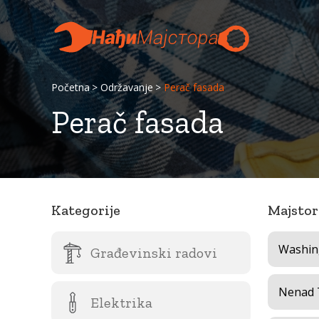
Početna
Održavanje
Perač fasada
Perač fasada
Kategorije
Majstor
Washin
Građevinski radovi
Nenad T
Elektrika