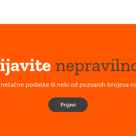
ijavite
nepraviln
 netačne podatke ili neki od pozvanih brojeva nij
Prijavi