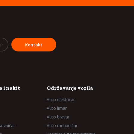
or
Kontakt
 i nakit
Održavanje vozila
Auto električar
Auto limar
Auto bravar
sovničar
Auto mehaničar