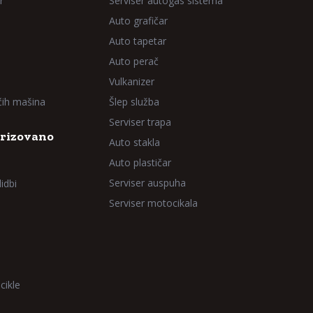
r
Serviser autogas sistema
Auto grafičar
Auto tapetar
Auto perač
Vulkanizer
aćih mašina
Šlep služba
Serviser trapa
rizovano
Auto stakla
Auto plastičar
Serviser auspuha
idbi
Serviser motocikala
cikle