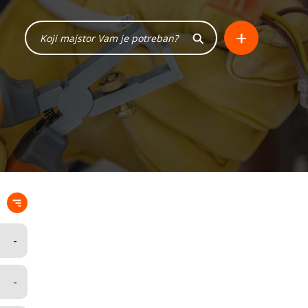
+
-
-