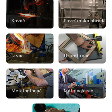
Kovač
Površinska obrada
Livac
Uramljivač
Metaloglodač
Metalooštrač