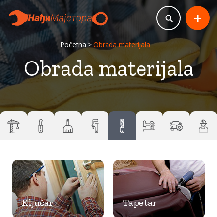
+
Početna
Obrada materijala
Obrada materijala
Ključar
Tapetar