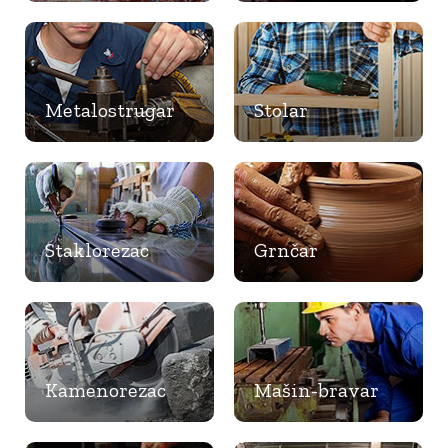
Metalostrugar
Stolar
Staklorezac
Grnčar
Kamenorezac
Mašin-bravar