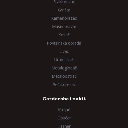
Staklorezac
Grnčar
Kamenorezac
Mašin-bravar
Kovač
Površinska obrada
Livac
Uramljivač
Metaloglodač
Metalooštrač
Pečatorezac
Garderoba i nakit
Krojač
Obućar
Tašner