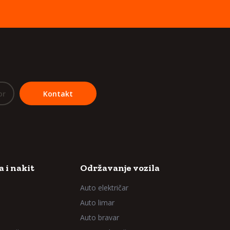
or
Kontakt
 i nakit
Održavanje vozila
Auto električar
Auto limar
Auto bravar