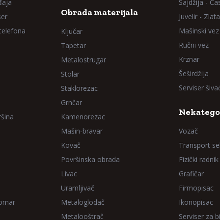
đaja
Sajdžija - Ča
Obrada materijala
ser
Juvelir - Zlata
 telefona
Mašinski vez
Ključar
Ručni vez
Tapetar
Krznar
Metalostrugar
Šeširdžija
Stolar
Serviser šiv
Staklorezac
Grnčar
Nekatego
ršina
Kamenorezac
Mašin-bravar
Vozač
Kovač
Transport sel
Površinska obrada
Fizički radnik
Livac
Grafičar
Uramljivač
Firmopisac
Domar
Metaloglodač
Ikonopisac
Metalooštrač
Serviser za bi