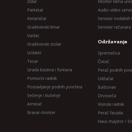
Zidar
Monter klima ure
Parketar
Audio-video servi
Keramičar
Serviser mobilnih
Građevinski limar
Serviser računara
Varilac
Održavanje
Građevinski stolar
Izolater
Spremačica
Tesar
Čistač
Izrada bazena i fontana
Perač podnih pov
Pomoćni radnik
Odžačar
Postavljanje podnih površina
Baštovan
Sečenje i bušenje
Drvoseča
Armirač
Visinski radnik
Bravar-monter
Perač fasada
Haus majstor / 