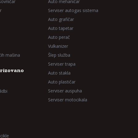
sovničar
Auto mehaničar
r
Serviser autogas sistema
Auto grafičar
Auto tapetar
Auto perač
Vulkanizer
aćih mašina
Šlep služba
Serviser trapa
rizovano
Auto stakla
Auto plastičar
Serviser auspuha
idbi
Serviser motocikala
cikle