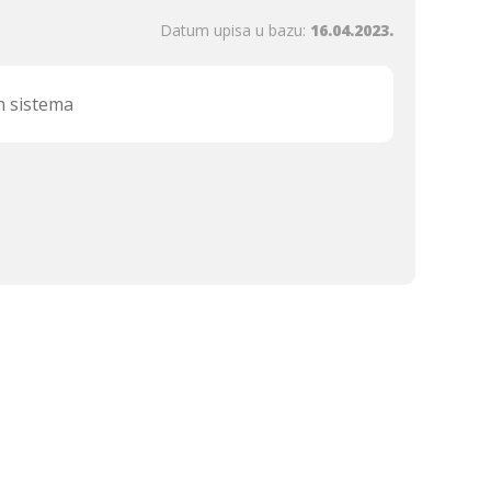
Datum upisa u bazu:
16.04.2023.
ih sistema