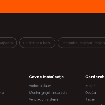
majstora
Upišite se u bazu
Postanite istaknuti majst
Cevne instalacije
Garderoba
Vodoinstalater
Krojač
ora
Monter grejnih instalacija
Obućar
Ventilacioni sistemi
Tašner