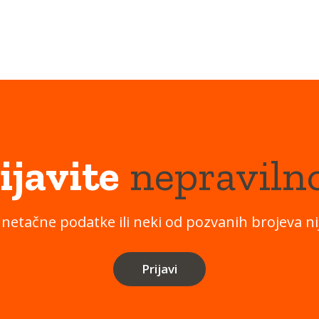
ijavite
nepraviln
 netačne podatke ili neki od pozvanih brojeva nij
Prijavi