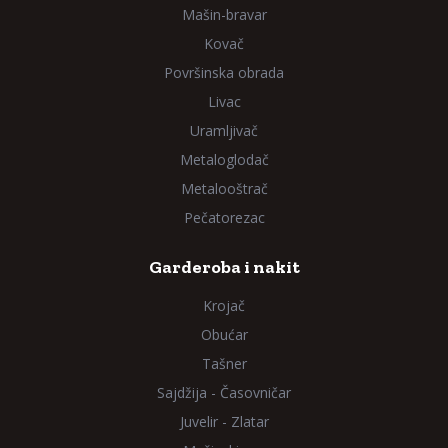
Mašin-bravar
Kovač
Površinska obrada
Livac
Uramljivač
Metaloglodač
Metalooštrač
Pečatorezac
Garderoba i nakit
Krojač
Obućar
Tašner
Sajdžija - Časovničar
Juvelir - Zlatar