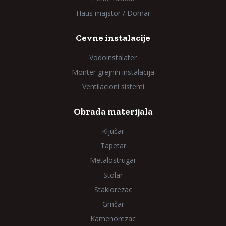
Haus majstor / Domar
Cevne instalacije
Vodoinstalater
Monter grejnih instalacija
Ventilacioni sistemi
Obrada materijala
Ključar
Tapetar
Metalostrugar
Stolar
Staklorezac
Grnčar
Kamenorezac