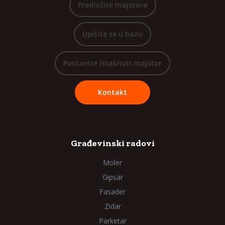
Predložite majstora
Upišite se u bazu
Postanite istaknuti majstor
Kontakt
Građevinski radovi
Moler
Gipsar
Fasader
Zidar
Parketar