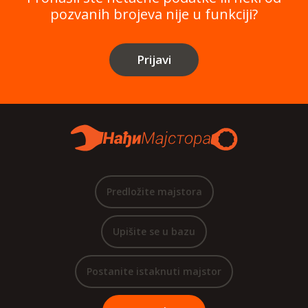
pozvanih brojeva nije u funkciji?
Prijavi
Predložite majstora
Upišite se u bazu
Postanite istaknuti majstor