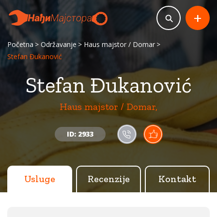
+
Početna
Održavanje
Haus majstor / Domar
Stefan Đukanović
Stefan Đukanović
Haus majstor / Domar,
ID: 2933
Usluge
Recenzije
Kontakt