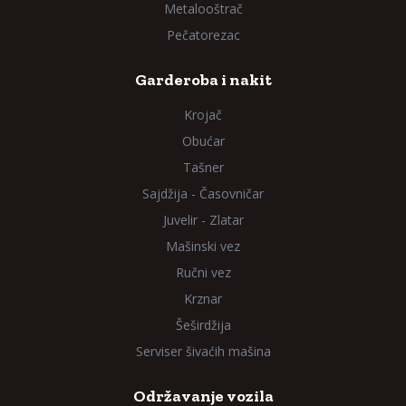
Metalooštrač
Pečatorezac
Garderoba i nakit
Krojač
Obućar
Tašner
Sajdžija - Časovničar
Juvelir - Zlatar
Mašinski vez
Ručni vez
Krznar
Šeširdžija
Serviser šivaćih mašina
Održavanje vozila