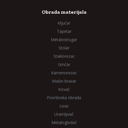
Obrada materijala
Ključar
Tapetar
Metalostrugar
Stolar
Staklorezac
Grnčar
Kamenorezac
Mašin-bravar
Kovač
Površinska obrada
Livac
Uramljivač
Metaloglodač