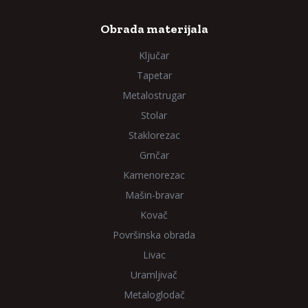
Obrada materijala
Ključar
Tapetar
Metalostrugar
Stolar
Staklorezac
Grnčar
Kamenorezac
Mašin-bravar
Kovač
Površinska obrada
Livac
Uramljivač
Metaloglodač