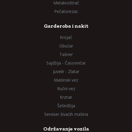
Metalooštrač
Pečatorezac
Garderoba i nakit
Krojač
Obućar
Tašner
Sajdžija - Časovničar
Juvelir - Zlatar
Mašinski vez
Ručni vez
Krznar
Šeširdžija
Serviser šivaćih mašina
Održavanje vozila