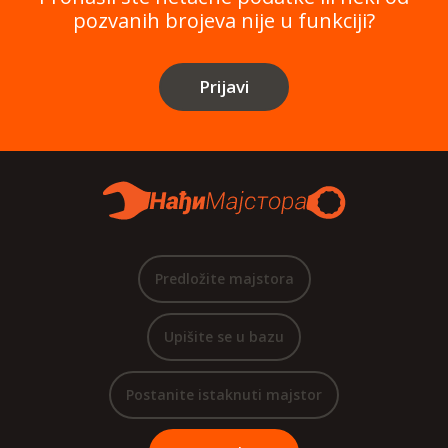
pozvanih brojeva nije u funkciji?
Prijavi
Predložite majstora
Upišite se u bazu
Postanite istaknuti majstor