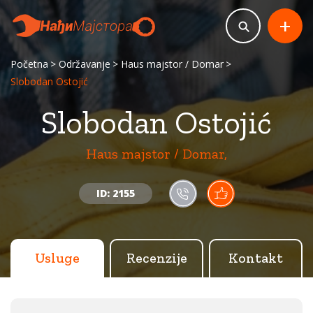
+
Početna
Održavanje
Haus majstor / Domar
Slobodan Ostojić
Slobodan Ostojić
Haus majstor / Domar,
ID: 2155
Usluge
Recenzije
Kontakt