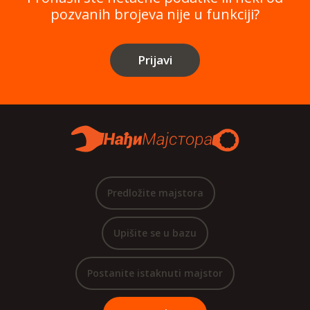
pozvanih brojeva nije u funkciji?
Prijavi
Predložite majstora
Upišite se u bazu
Postanite istaknuti majstor