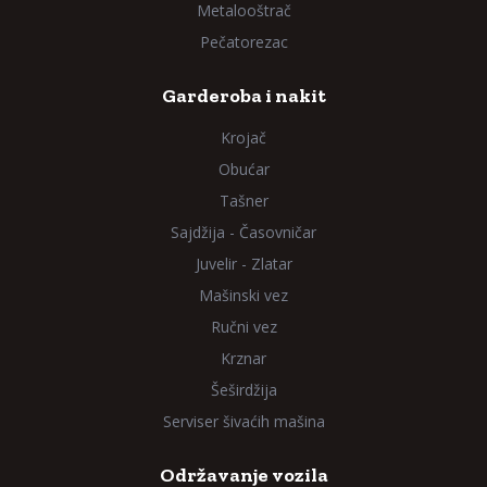
Metalooštrač
Pečatorezac
Garderoba i nakit
Krojač
Obućar
Tašner
Sajdžija - Časovničar
Juvelir - Zlatar
Mašinski vez
Ručni vez
Krznar
Šeširdžija
Serviser šivaćih mašina
Održavanje vozila