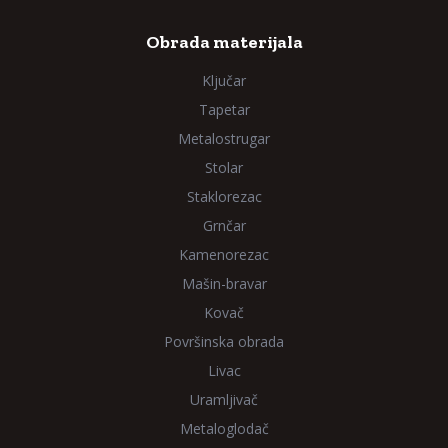
Obrada materijala
Ključar
Tapetar
Metalostrugar
Stolar
Staklorezac
Grnčar
Kamenorezac
Mašin-bravar
Kovač
Površinska obrada
Livac
Uramljivač
Metaloglodač