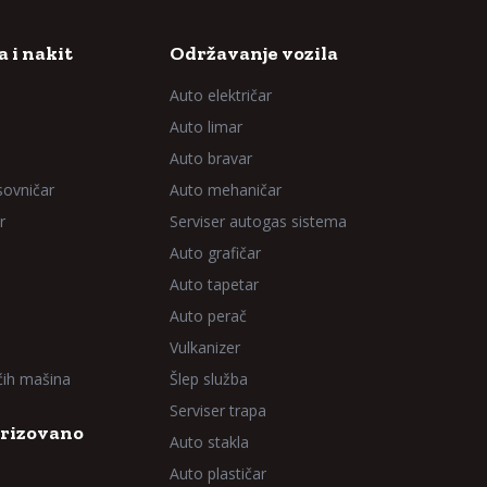
 i nakit
Održavanje vozila
Auto električar
Auto limar
Auto bravar
sovničar
Auto mehaničar
r
Serviser autogas sistema
Auto grafičar
Auto tapetar
Auto perač
Vulkanizer
aćih mašina
Šlep služba
Serviser trapa
rizovano
Auto stakla
Auto plastičar