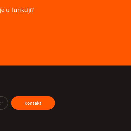
e u funkciji?
or
Kontakt