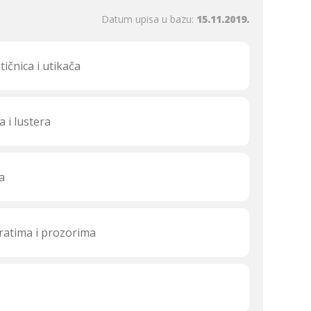
Datum upisa u bazu:
15.11.2019.
ičnica i utikača
a i lustera
a
vratima i prozorima