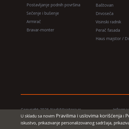
Postavljanje podnih površina
Baštovan
Sečenje i bušenje
Drvoseča
Armirač
Visinski radnik
Bravar-monter
Perač fasada
Haus majstor / 
Copyright 2026 NadjiMajstora.rs
Informac
Pravilima i uslovima korišćenja
P
U skladu sa novim
i
iskustvo, prikazivanje personalizovanog sadržaja, prikazi