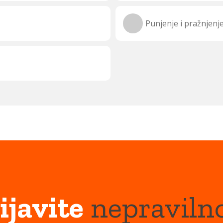
Punjenje i pražnjenj
ijavite
nepraviln