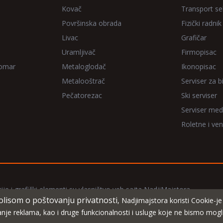
Kovač
Transport sel
Površinska obrada
Fizički radnik
Livac
Grafičar
Uramljivač
Firmopisac
Domar
Metaloglodač
Ikonopisac
Metalooštrač
Serviser za bi
Pečatorezac
Ski serviser
Serviser med
Roletne i ven
ije i grafički elementi su vlasništvo veb sajta NadjiMajstora
olisom o poštovanju privatnosti
, Nadjimajstora koristi Cookie-j
vanje reklama, kao i druge funkcionalnosti i usluge koje ne bismo mo