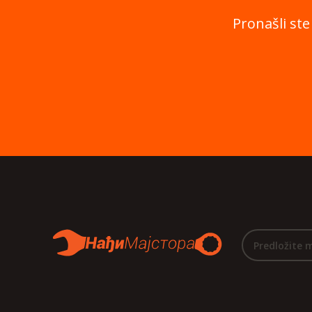
Pronašli ste
Predložite 