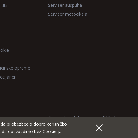
Serviser auspuha
idbi
Serviser motocikala
cikle
icinske opreme
ecijaneri
MIDA
Projekat digitalne agencije
e da bi obezbedio dobro korisničko
|
Pravila i uslovi korišćenja
Polisa o poštovanju privatnosti
gli da obezbedimo bez Cookie-ja.