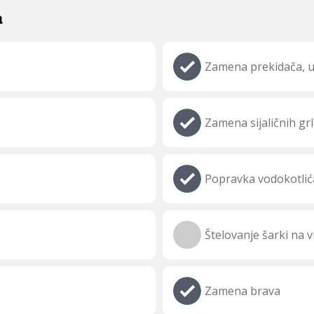
a
Zamena prekidača, ut
Zamena sijaličnih grl
Popravka vodokotlić
Štelovanje šarki na 
Zamena brava