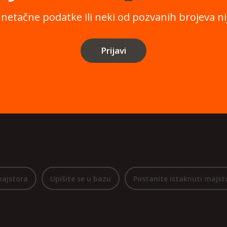
 netačne podatke ili neki od pozvanih brojeva nij
Prijavi
majstora
Upišite se u bazu
Postanite istaknuti majst