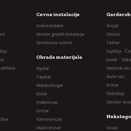
Cevne instalacije
Garderoba
Vodoinstalater
Krojač
ora
Monter grejnih instalacija
Obućar
Ventilacioni sistemi
Tašner
đaja
Sajdžija - Ča
Obrada materijala
ser
Juvelir - Zlata
 telefona
Mašinski vez
Ključar
Ručni vez
Tapetar
Krznar
Metalostrugar
Šeširdžija
Stolar
Serviser šiv
Staklorezac
Grnčar
Nekatego
ršina
Kamenorezac
Mašin-bravar
Vozač