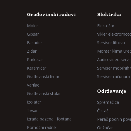
Građevinski radovi
Elektrika
Moler
Električar
Gipsar
Vikler elektromot
Fasader
Serviser liftova
Zidar
Monter klima ure
Parketar
Audio-video servi
Keramičar
Serviser mobilnih
Građevinski limar
Serviser računara
Varilac
Održavanje
Građevinski stolar
Izolater
Spremačica
Tesar
Čistač
Izrada bazena i fontana
Perač podnih pov
Pomoćni radnik
Odžačar