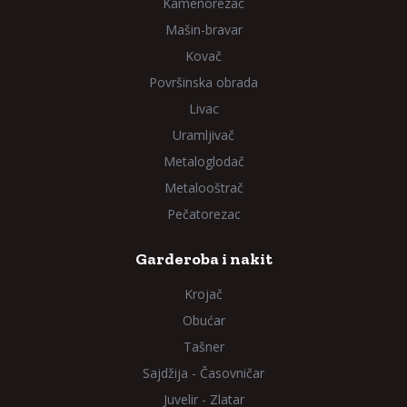
Kamenorezac
Mašin-bravar
Kovač
Površinska obrada
Livac
Uramljivač
Metaloglodač
Metalooštrač
Pečatorezac
Garderoba i nakit
Krojač
Obućar
Tašner
Sajdžija - Časovničar
Juvelir - Zlatar