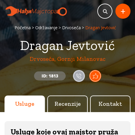
+
Početna
Održavanje
Drvoseča
Dragan Jevtović
Dragan Jevtović
Drvoseča, Gornji Milanovac
ID: 1813
Usluge
Recenzije
Kontakt
Usluge koje ovaj majstor pruža