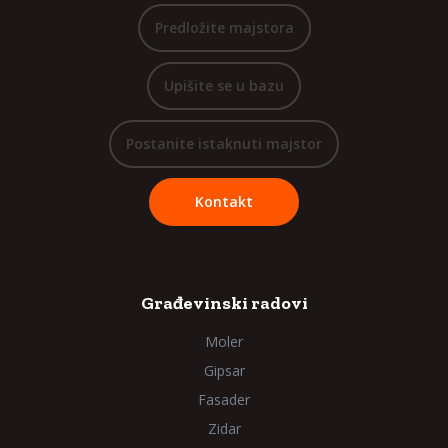
Predložite majstora
Upišite se u bazu
Postanite istaknuti majstor
Kontakt
Građevinski radovi
Moler
Gipsar
Fasader
Zidar