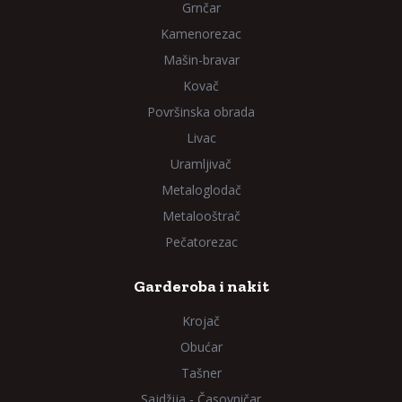
Grnčar
Kamenorezac
Mašin-bravar
Kovač
Površinska obrada
Livac
Uramljivač
Metaloglodač
Metalooštrač
Pečatorezac
Garderoba i nakit
Krojač
Obućar
Tašner
Sajdžija - Časovničar