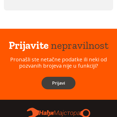
Prijavite
nepravilnost
Pronašli ste netačne podatke ili neki od
pozvanih brojeva nije u funkciji?
Prijavi