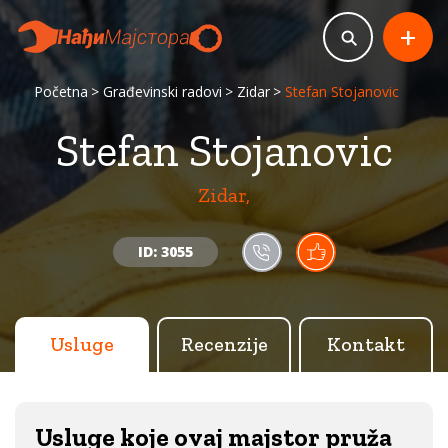
+
Početna
Građevinski radovi
Zidar
Stefan Stojanovic
Stefan Stojanovic
Zidar,
ID: 3055
Usluge
Recenzije
Kontakt
Usluge koje ovaj majstor pruža