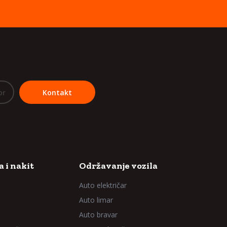
or
Kontakt
 i nakit
Održavanje vozila
Auto električar
Auto limar
Auto bravar