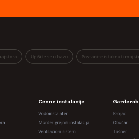
majstora
Upišite se u bazu
Postanite istaknuti majst
Cevne instalacije
Garderoba
Vodoinstalater
Krojač
ora
Monter grejnih instalacija
Obućar
Ventilacioni sistemi
Tašner