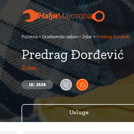
Početna
Građevinski radovi
Zidar
Predrag Đorđević
Predrag Đorđević
Zidar,
ID: 2538
Usluge