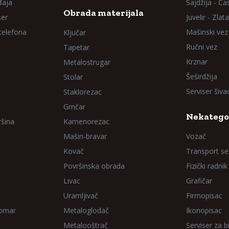
đaja
Sajdžija - Ča
Obrada materijala
ser
Juvelir - Zlata
 telefona
Mašinski vez
Ključar
Ručni vez
Tapetar
Krznar
Metalostrugar
Šeširdžija
Stolar
Serviser šiv
Staklorezac
Grnčar
Nekatego
ršina
Kamenorezac
Mašin-bravar
Vozač
Kovač
Transport sel
Površinska obrada
Fizički radnik
Livac
Grafičar
Uramljivač
Firmopisac
Domar
Metaloglodač
Ikonopisac
Metalooštrač
Serviser za bi