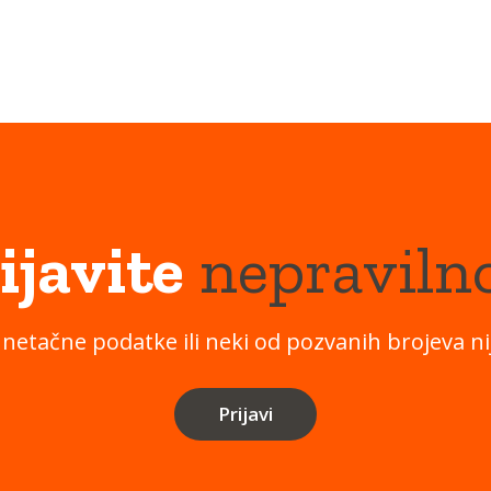
ijavite
nepraviln
 netačne podatke ili neki od pozvanih brojeva nij
Prijavi