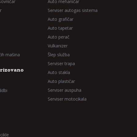
sovničar
Auto mehaničar
r
Serviser autogas sistema
Auto grafičar
Auto tapetar
Auto perač
Vulkanizer
aćih mašina
Šlep služba
Serviser trapa
rizovano
Auto stakla
Auto plastičar
Serviser auspuha
idbi
Serviser motocikala
cikle