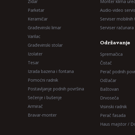
Zidar
Monter klima ure
Parketar
Audio-video servi
Keramičar
Serviser mobilnih
Građevinski limar
Serviser računara
Varilac
Održavanje
Građevinski stolar
Izolater
Spremačica
Tesar
Čistač
Izrada bazena i fontana
Perač podnih pov
Pomoćni radnik
Odžačar
Postavljanje podnih površina
Baštovan
Sečenje i bušenje
Drvoseča
Armirač
Visinski radnik
Bravar-monter
Perač fasada
Haus majstor / 