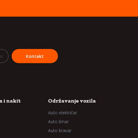
or
Kontakt
 i nakit
Održavanje vozila
Auto električar
Auto limar
Auto bravar