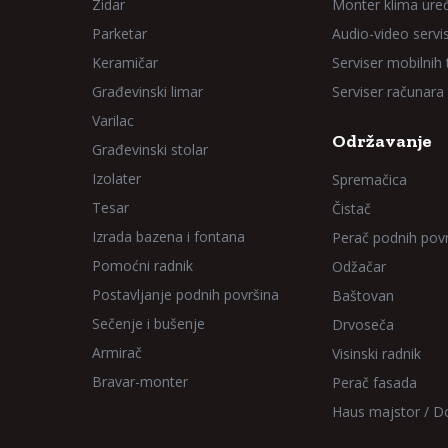
Zidar
Monter klima ure
Parketar
Audio-video servi
Keramičar
Serviser mobilnih
Građevinski limar
Serviser računara
Varilac
Održavanje
Građevinski stolar
Izolater
Spremačica
Tesar
Čistač
Izrada bazena i fontana
Perač podnih pov
Pomoćni radnik
Odžačar
Postavljanje podnih površina
Baštovan
Sečenje i bušenje
Drvoseča
Armirač
Visinski radnik
Bravar-monter
Perač fasada
Haus majstor / 