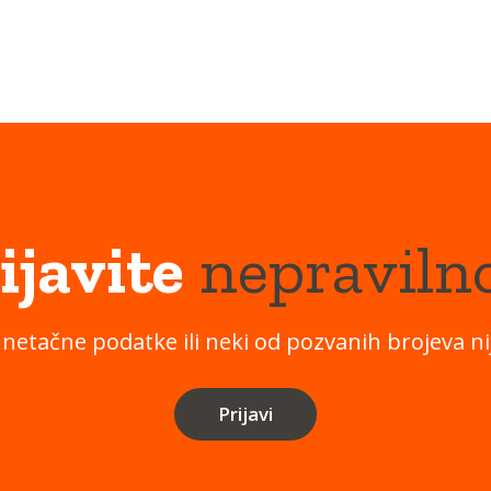
ijavite
nepraviln
 netačne podatke ili neki od pozvanih brojeva nij
Prijavi