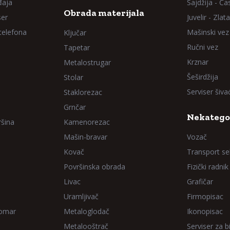
đaja
Sajdžija - Ča
Obrada materijala
ser
Juvelir - Zlata
 telefona
Mašinski vez
Ključar
Ručni vez
Tapetar
Krznar
Metalostrugar
Šeširdžija
Stolar
Serviser šiv
Staklorezac
Grnčar
Nekatego
ršina
Kamenorezac
Mašin-bravar
Vozač
Kovač
Transport sel
Površinska obrada
Fizički radnik
Livac
Grafičar
Uramljivač
Firmopisac
Domar
Metaloglodač
Ikonopisac
Metalooštrač
Serviser za bi