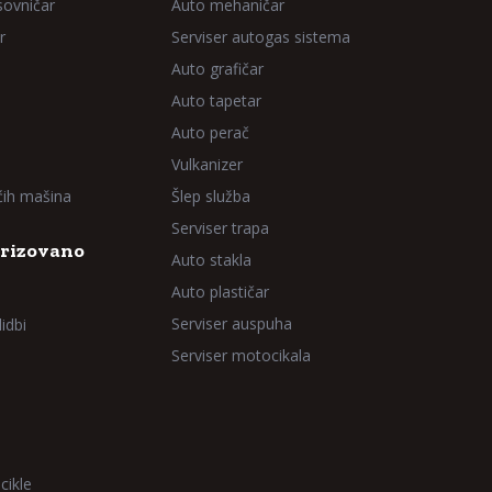
sovničar
Auto mehaničar
r
Serviser autogas sistema
Auto grafičar
Auto tapetar
Auto perač
Vulkanizer
aćih mašina
Šlep služba
Serviser trapa
rizovano
Auto stakla
Auto plastičar
Serviser auspuha
idbi
Serviser motocikala
cikle