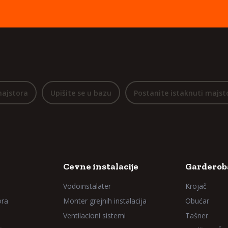
majstora
Upišite se u bazu
Postanite istaknuti majst
Cevne instalacije
Garderoba
Vodoinstalater
Krojač
ora
Monter grejnih instalacija
Obućar
Ventilacioni sistemi
Tašner