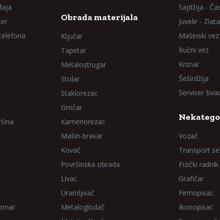
đaja
Sajdžija - Ča
Obrada materijala
ser
Juvelir - Zlata
 telefona
Mašinski vez
Ključar
Ručni vez
Tapetar
Krznar
Metalostrugar
Šeširdžija
Stolar
Serviser šiv
Staklorezac
Grnčar
Nekatego
ršina
Kamenorezac
Mašin-bravar
Vozač
Kovač
Transport sel
Površinska obrada
Fizički radnik
Livac
Grafičar
Uramljivač
Firmopisac
Domar
Metaloglodač
Ikonopisac