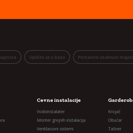
majstora
Upišite se u bazu
Postanite istaknuti majst
Cevne instalacije
Garderoba
Vodoinstalater
Krojač
ora
Monter grejnih instalacija
Obućar
Ventilacioni sistemi
Tašner