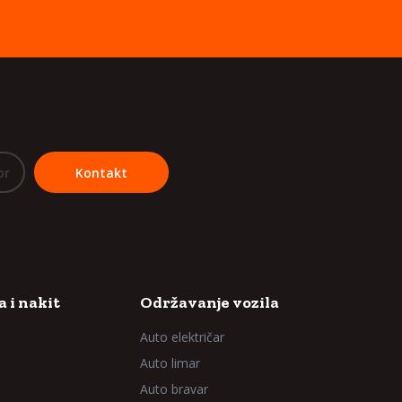
or
Kontakt
 i nakit
Održavanje vozila
Auto električar
Auto limar
Auto bravar