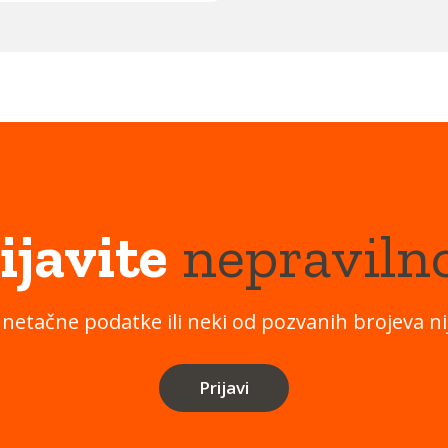
ijavite
nepraviln
 netačne podatke ili neki od pozvanih brojeva nij
Prijavi