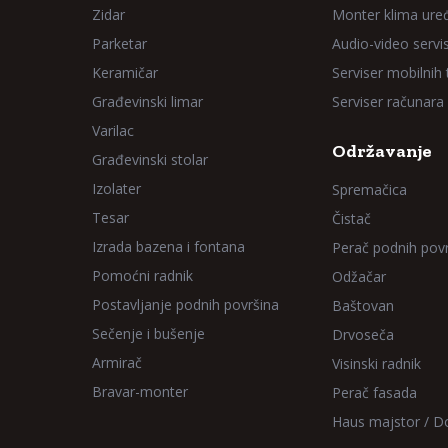
Zidar
Monter klima ure
Parketar
Audio-video servi
Keramičar
Serviser mobilnih
Građevinski limar
Serviser računara
Varilac
Održavanje
Građevinski stolar
Izolater
Spremačica
Tesar
Čistač
Izrada bazena i fontana
Perač podnih pov
Pomoćni radnik
Odžačar
Postavljanje podnih površina
Baštovan
Sečenje i bušenje
Drvoseča
Armirač
Visinski radnik
Bravar-monter
Perač fasada
Haus majstor / 