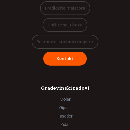
Predložite majstora
Upišite se u bazu
Postanite istaknuti majstor
Kontakt
Građevinski radovi
Moler
Gipsar
Fasader
Zidar