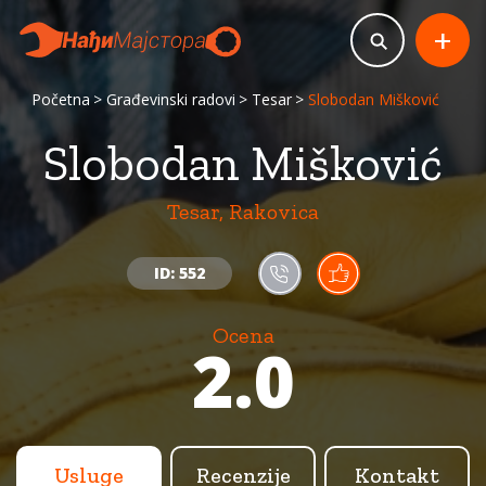
+
Početna
Građevinski radovi
Tesar
Slobodan Mišković
Slobodan Mišković
Tesar, Rakovica
ID: 552
Ocena
2.0
Usluge
Recenzije
Kontakt