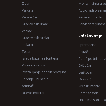
Zidar
Monter klima ure
Parketar
Audio-video servi
Keramičar
Serviser mobilnih
Građevinski limar
Serviser računara
Varilac
Održavanje
Građevinski stolar
Izolater
Spremačica
Tesar
Čistač
Izrada bazena i fontana
Perač podnih pov
Pomoćni radnik
Odžačar
Postavljanje podnih površina
Baštovan
Sečenje i bušenje
Drvoseča
Armirač
Visinski radnik
Bravar-monter
Perač fasada
Haus majstor / 