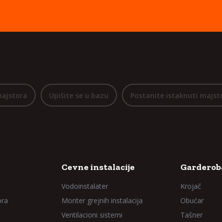
majstora
Upišite se u bazu
Postanite istaknuti majst
Cevne instalacije
Garderoba
Vodoinstalater
Krojač
ora
Monter grejnih instalacija
Obućar
Ventilacioni sistemi
Tašner