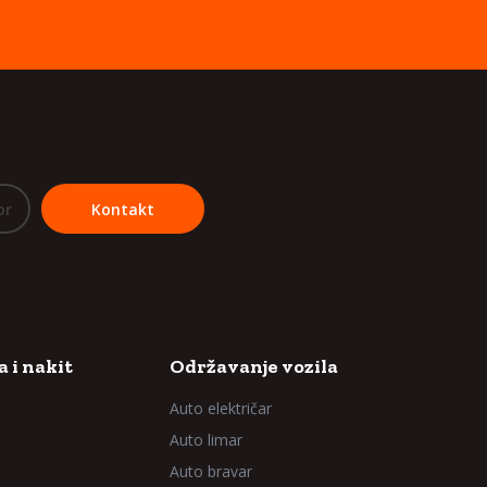
or
Kontakt
 i nakit
Održavanje vozila
Auto električar
Auto limar
Auto bravar