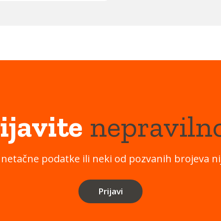
ijavite
nepraviln
 netačne podatke ili neki od pozvanih brojeva nij
Prijavi