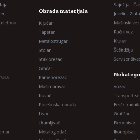
đaja
Sajdžija - Ča
Obrada materijala
ser
Juvelir - Zlata
 telefona
Mašinski vez
Ključar
Ručni vez
Tapetar
Krznar
Metalostrugar
Šeširdžija
Stolar
Serviser šiv
Staklorezac
Grnčar
Nekatego
ršina
Kamenorezac
Mašin-bravar
Vozač
Kovač
Transport sel
Površinska obrada
Fizički radnik
Livac
Grafičar
Uramljivač
Firmopisac
Domar
Metaloglodač
Ikonopisac