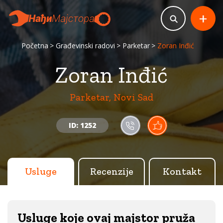
+
Početna
Građevinski radovi
Parketar
Zoran Inđić
Zoran Inđić
Parketar, Novi Sad
ID: 1252
Usluge
Recenzije
Kontakt
Usluge koje ovaj majstor pruža