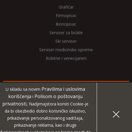
Grafičar
Firmopisac
Ikonopisac
Serviser za bicikle
Ski serviser
Serviser medicinske opreme
Roletne i venecijaneri
Pravilima i uslovima
U skladu sa novim
Copyright 2026 NadjiMajstora.rs
korišćenja
Polisom o poštovanju
i
privatnosti
, Nadjimajstora koristi Cookie-je
Informacije i grafički elementi su vlasništvo veb sajta
da bi obezbedio dobro korisničko iskustvo,
NadjiMajstora
prikazivanje personalizovanog sadržaja,
prikazivanje reklama, kao i druge
MIDA
Projekat digitalne agencije