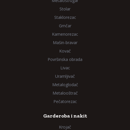
Metalostrugar
Stolar
Staklorezac
Grnčar
Kamenorezac
Mašin-bravar
Kovač
Površinska obrada
Livac
Uramljivač
Metaloglodač
Metalooštrač
Pečatorezac
Garderoba i nakit
Krojač