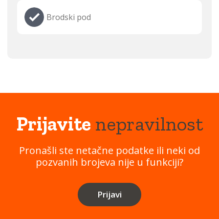
Brodski pod
Prijavite
nepravilnost
Pronašli ste netačne podatke ili neki od
pozvanih brojeva nije u funkciji?
Prijavi