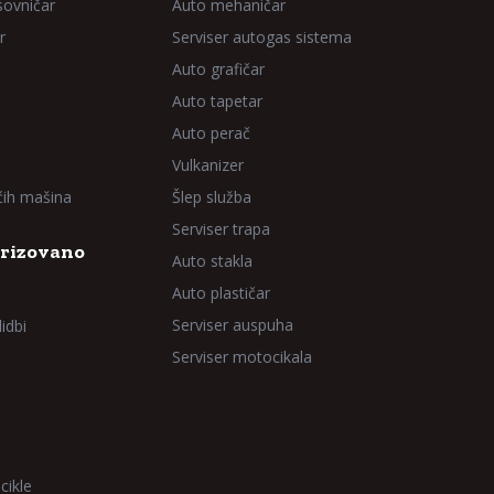
sovničar
Auto mehaničar
r
Serviser autogas sistema
Auto grafičar
Auto tapetar
Auto perač
Vulkanizer
aćih mašina
Šlep služba
Serviser trapa
rizovano
Auto stakla
Auto plastičar
Serviser auspuha
idbi
Serviser motocikala
cikle