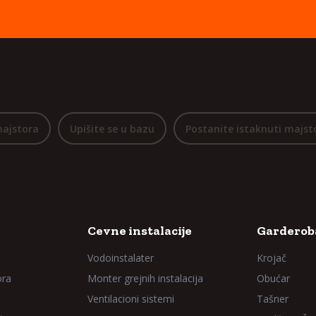
majstora
Upišite se u bazu
Postanite istaknuti majst
Cevne instalacije
Garderoba
Vodoinstalater
Krojač
ora
Monter grejnih instalacija
Obućar
Ventilacioni sistemi
Tašner