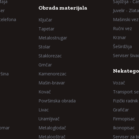
đaja
Sajdžija - Ča
Obrada materijala
ser
Juvelir - Zlata
 telefona
Mašinski vez
Ključar
Ručni vez
Tapetar
Krznar
Metalostrugar
Šeširdžija
Stolar
Serviser šiv
Staklorezac
Grnčar
Nekatego
ršina
Kamenorezac
Mašin-bravar
Vozač
Kovač
Transport sel
Površinska obrada
Fizički radnik
Livac
Grafičar
Uramljivač
Firmopisac
Domar
Metaloglodač
Ikonopisac
Metalooštrač
Serviser za bi