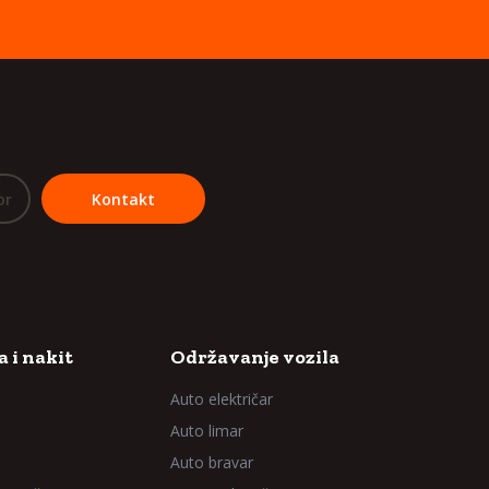
or
Kontakt
 i nakit
Održavanje vozila
Auto električar
Auto limar
Auto bravar