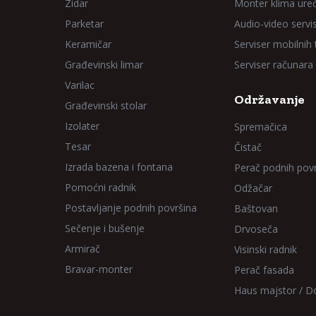
Zidar
Monter klima ure
Parketar
Audio-video servi
Keramičar
Serviser mobilnih
Građevinski limar
Serviser računara
Varilac
Održavanje
Građevinski stolar
Izolater
Spremačica
Tesar
Čistač
Izrada bazena i fontana
Perač podnih pov
Pomoćni radnik
Odžačar
Postavljanje podnih površina
Baštovan
Sečenje i bušenje
Drvoseča
Armirač
Visinski radnik
Bravar-monter
Perač fasada
Haus majstor / 