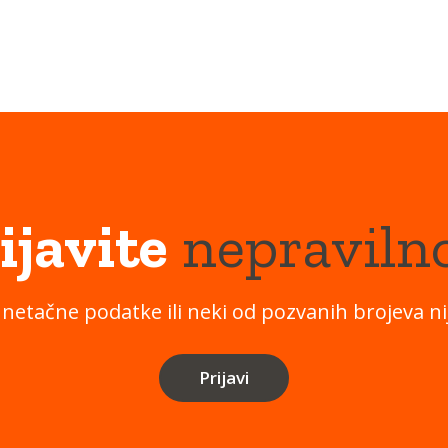
ijavite
nepraviln
 netačne podatke ili neki od pozvanih brojeva nij
Prijavi