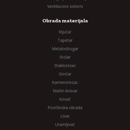
Ventilacioni sistemi
Obrada materijala
Ključar
Tapetar
Metalostrugar
Stolar
Staklorezac
Grnčar
Kamenorezac
Mašin-bravar
Kovač
Površinska obrada
Livac
Uramljivač