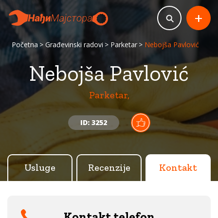
+
Početna
Građevinski radovi
Parketar
Nebojša Pavlović
Nebojša Pavlović
Parketar,
ID: 3252
Usluge
Recenzije
Kontakt
Kontakt telefon