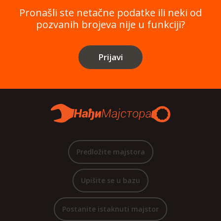
Pronašli ste netačne podatke ili neki od
pozvanih brojeva nije u funkciji?
Prijavi
Predložite majstora
Upišite se u bazu
Postanite istaknuti majstor