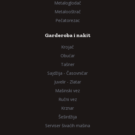
Metaloglodač
Metalooštrač
Pečatorezac
Garderoba i nakit
Krojač
Obućar
Tašner
Sajdžija - Časovničar
Juvelir - Zlatar
Mašinski vez
Ručni vez
Krznar
Šeširdžija
Serviser šivaćih mašina