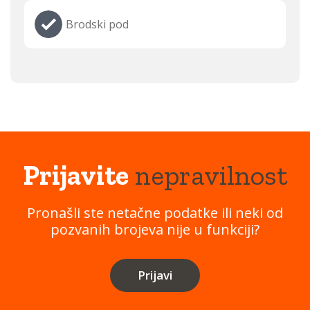
Brodski pod
Prijavite
nepravilnost
Pronašli ste netačne podatke ili neki od
pozvanih brojeva nije u funkciji?
Prijavi