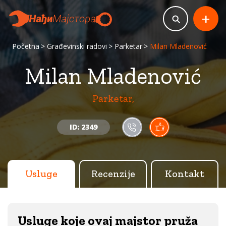
+
Početna
Građevinski radovi
Parketar
Milan Mladenović
Milan Mladenović
Parketar,
ID: 2349
Usluge
Recenzije
Kontakt
Usluge koje ovaj majstor pruža