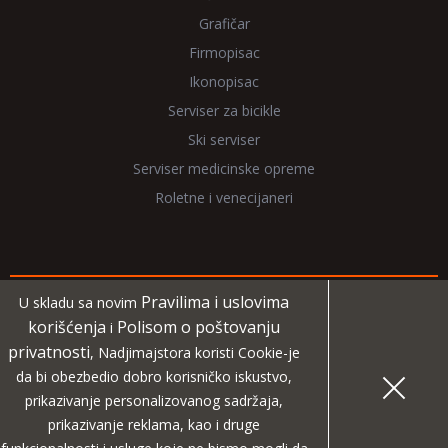
Grafičar
Firmopisac
Ikonopisac
Serviser za bicikle
Ski serviser
Serviser medicinske opreme
Roletne i venecijaneri
Pravilima i uslovima
U skladu sa novim
Copyright 2026 NadjiMajstora.rs
korišćenja
Polisom o poštovanju
i
privatnosti
, Nadjimajstora koristi Cookie-je
Informacije i grafički elementi su vlasništvo veb sajta
da bi obezbedio dobro korisničko iskustvo,
NadjiMajstora
prikazivanje personalizovanog sadržaja,
prikazivanje reklama, kao i druge
MIDA
Projekat digitalne agencije