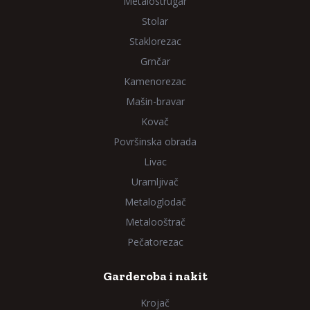
Metalostrugar
Stolar
Staklorezac
Grnčar
Kamenorezac
Mašin-bravar
Kovač
Površinska obrada
Livac
Uramljivač
Metaloglodač
Metalooštrač
Pečatorezac
Garderoba i nakit
Krojač