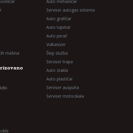
sovničar
Auto mehaničar
r
Serviser autogas sistema
Auto grafičar
Auto tapetar
Auto perač
Vulkanizer
aćih mašina
Šlep služba
Serviser trapa
rizovano
Auto stakla
Auto plastičar
Serviser auspuha
idbi
Serviser motocikala
cikle