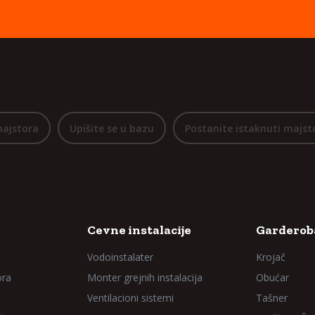
majstora
Upišite se u bazu
Postanite istaknuti majst
Cevne instalacije
Garderoba
Vodoinstalater
Krojač
ora
Monter grejnih instalacija
Obućar
Ventilacioni sistemi
Tašner