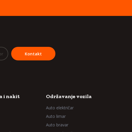
or
Kontakt
 i nakit
Održavanje vozila
Auto električar
Auto limar
Auto bravar