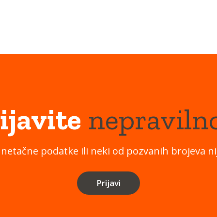
ijavite
nepraviln
 netačne podatke ili neki od pozvanih brojeva nij
Prijavi