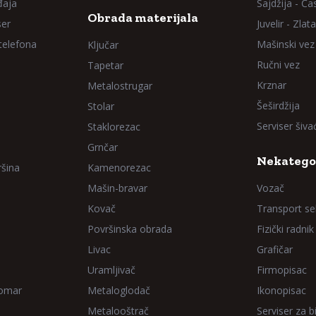
đaja
Sajdžija - Ča
Obrada materijala
ser
Juvelir - Zlata
 telefona
Mašinski vez
Ključar
Ručni vez
Tapetar
Krznar
Metalostrugar
Šeširdžija
Stolar
Serviser šiv
Staklorezac
Grnčar
Nekatego
ršina
Kamenorezac
Mašin-bravar
Vozač
Kovač
Transport sel
Površinska obrada
Fizički radnik
Livac
Grafičar
Uramljivač
Firmopisac
Domar
Metaloglodač
Ikonopisac
Metalooštrač
Serviser za bi