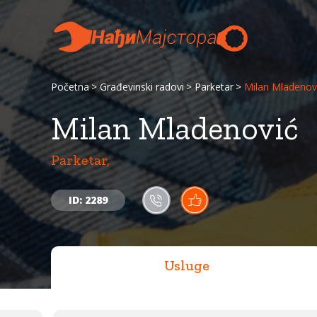
Početna
Građevinski radovi
Parketar
Milan Mladenov
Milan Mladenović
Parketar,
ID: 2289
Usluge