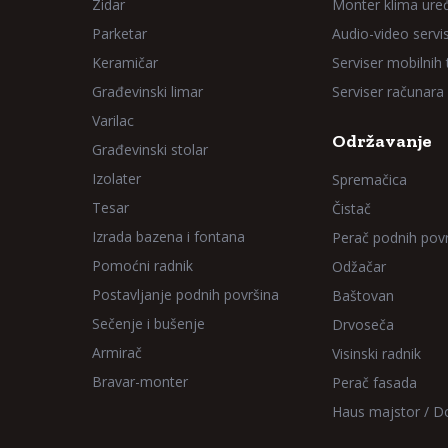
Zidar
Monter klima ure
Parketar
Audio-video servi
Keramičar
Serviser mobilnih
Građevinski limar
Serviser računara
Varilac
Održavanje
Građevinski stolar
Izolater
Spremačica
Tesar
Čistač
Izrada bazena i fontana
Perač podnih pov
Pomoćni radnik
Odžačar
Postavljanje podnih površina
Baštovan
Sečenje i bušenje
Drvoseča
Armirač
Visinski radnik
Bravar-monter
Perač fasada
Haus majstor / 