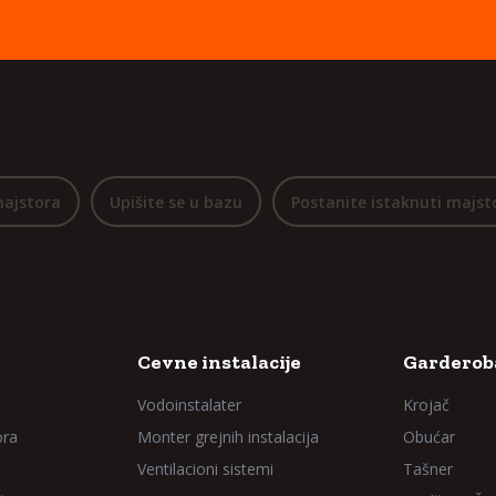
majstora
Upišite se u bazu
Postanite istaknuti majst
Cevne instalacije
Garderoba
Vodoinstalater
Krojač
ora
Monter grejnih instalacija
Obućar
Ventilacioni sistemi
Tašner