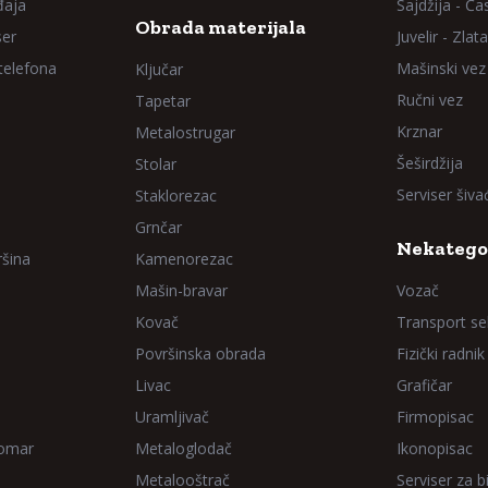
đaja
Sajdžija - Ča
Obrada materijala
ser
Juvelir - Zlata
 telefona
Mašinski vez
Ključar
Ručni vez
Tapetar
Krznar
Metalostrugar
Šeširdžija
Stolar
Serviser šiv
Staklorezac
Grnčar
Nekatego
ršina
Kamenorezac
Mašin-bravar
Vozač
Kovač
Transport sel
Površinska obrada
Fizički radnik
Livac
Grafičar
Uramljivač
Firmopisac
Domar
Metaloglodač
Ikonopisac
Metalooštrač
Serviser za bi