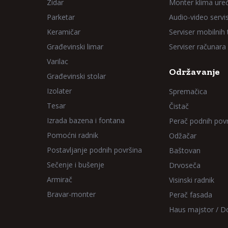
Zidar
Monter klima ure
Parketar
Audio-video servi
Keramičar
Serviser mobilnih
Građevinski limar
Serviser računara
Varilac
Održavanje
Građevinski stolar
Izolater
Spremačica
Tesar
Čistač
Izrada bazena i fontana
Perač podnih pov
Pomoćni radnik
Odžačar
Postavljanje podnih površina
Baštovan
Sečenje i bušenje
Drvoseča
Armirač
Visinski radnik
Bravar-monter
Perač fasada
Haus majstor / 