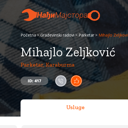
Početna
Građevinski radovi
Parketar
Mihajlo Zeljkovi
Mihajlo Zeljković
Parketar, Karaburma
ID: 417
Usluge