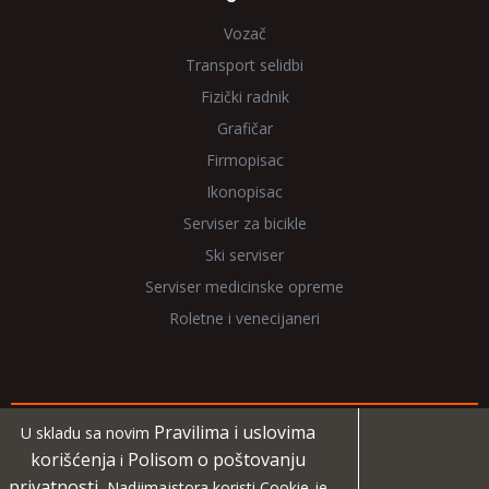
Vozač
Transport selidbi
Fizički radnik
Grafičar
Firmopisac
Ikonopisac
Serviser za bicikle
Ski serviser
Serviser medicinske opreme
Roletne i venecijaneri
Pravilima i uslovima
U skladu sa novim
Copyright 2026 NadjiMajstora.rs
korišćenja
Polisom o poštovanju
i
privatnosti
, Nadjimajstora koristi Cookie-je