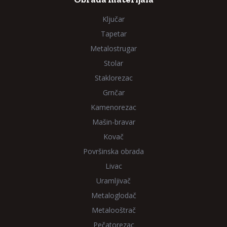
Ključar
Tapetar
Metalostrugar
Stolar
Staklorezac
Grnčar
Kamenorezac
Mašin-bravar
Kovač
Površinska obrada
Livac
Uramljivač
Metaloglodač
Metalooštrač
Pečatorezac