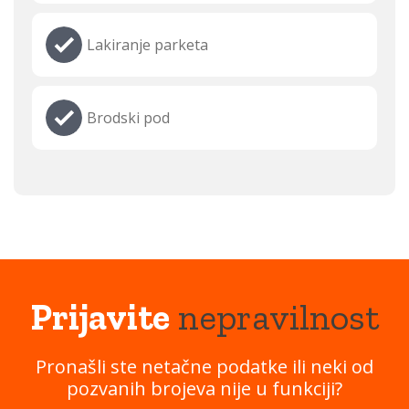
Lakiranje parketa
Brodski pod
Prijavite
nepravilnost
Pronašli ste netačne podatke ili neki od
pozvanih brojeva nije u funkciji?