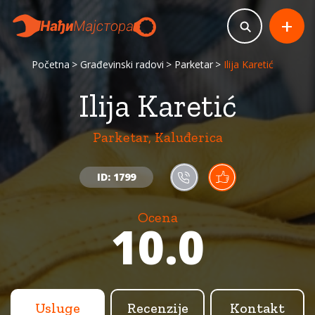
+
Početna
Građevinski radovi
Parketar
Ilija Karetić
Ilija Karetić
Parketar, Kaluđerica
ID: 1799
Ocena
10.0
Usluge
Recenzije
Kontakt