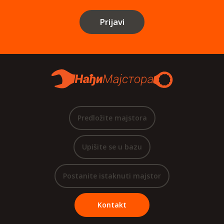
Prijavi
Predložite majstora
Upišite se u bazu
Postanite istaknuti majstor
Kontakt