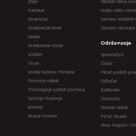
Zidar
Monter klima ure
Parketar
Audio-video servi
Keramičar
Serviser mobilnih
Građevinski limar
Serviser računara
Varilac
Održavanje
Građevinski stolar
Izolater
Spremačica
Tesar
Čistač
Izrada bazena i fontana
Perač podnih pov
Pomoćni radnik
Odžačar
Postavljanje podnih površina
Baštovan
Sečenje i bušenje
Drvoseča
Armirač
Visinski radnik
Bravar-monter
Perač fasada
Haus majstor / 