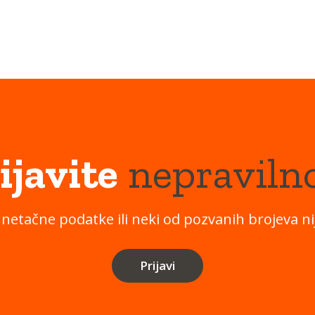
ijavite
nepraviln
 netačne podatke ili neki od pozvanih brojeva nij
Prijavi