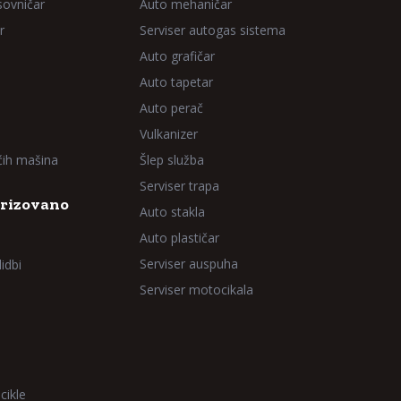
sovničar
Auto mehaničar
r
Serviser autogas sistema
Auto grafičar
Auto tapetar
Auto perač
Vulkanizer
aćih mašina
Šlep služba
Serviser trapa
rizovano
Auto stakla
Auto plastičar
Serviser auspuha
idbi
Serviser motocikala
cikle