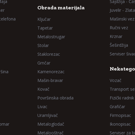
đaja
Sajdžija - Ča
Obrada materijala
ser
Juvelir - Zlata
 telefona
Mašinski vez
Ključar
Ručni vez
Tapetar
Krznar
Metalostrugar
Šeširdžija
Stolar
Serviser šiv
Staklorezac
Grnčar
Nekatego
ršina
Kamenorezac
Mašin-bravar
Vozač
Kovač
Transport sel
Površinska obrada
Fizički radnik
Livac
Grafičar
Uramljivač
Firmopisac
Domar
Metaloglodač
Ikonopisac
Metalooštrač
Serviser za bi