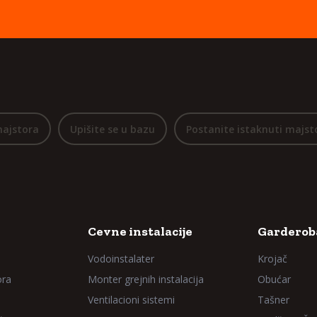
majstora
Upišite se u bazu
Postanite istaknuti majst
Cevne instalacije
Garderoba
Vodoinstalater
Krojač
ora
Monter grejnih instalacija
Obućar
Ventilacioni sistemi
Tašner