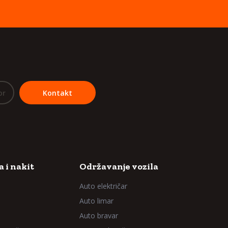
or
Kontakt
 i nakit
Održavanje vozila
Auto električar
Auto limar
Auto bravar