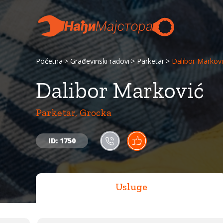
Početna
Građevinski radovi
Parketar
Dalibor Markov
Dalibor Marković
Parketar, Grocka
ID: 1750
Usluge