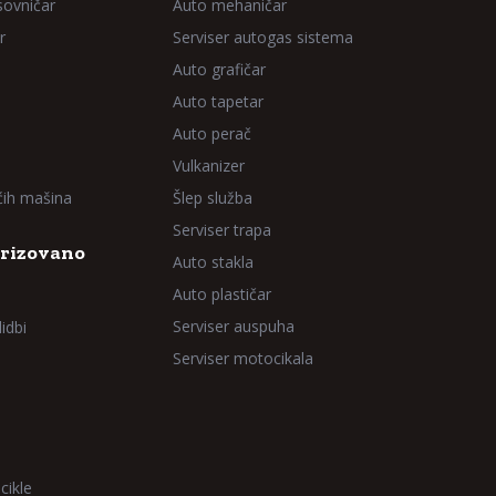
sovničar
Auto mehaničar
r
Serviser autogas sistema
Auto grafičar
Auto tapetar
Auto perač
Vulkanizer
aćih mašina
Šlep služba
Serviser trapa
rizovano
Auto stakla
Auto plastičar
Serviser auspuha
idbi
Serviser motocikala
cikle