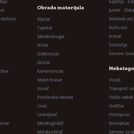
đaja
Sajdžija - Ča
Obrada materijala
ser
Juvelir - Zlata
 telefona
Mašinski vez
Ključar
Ručni vez
Tapetar
Krznar
Metalostrugar
Šeširdžija
Stolar
Serviser šiv
Staklorezac
Grnčar
Nekatego
ršina
Kamenorezac
Mašin-bravar
Vozač
Kovač
Transport sel
Površinska obrada
Fizički radnik
Livac
Grafičar
Uramljivač
Firmopisac
Domar
Metaloglodač
Ikonopisac
Metalooštrač
Serviser za bi