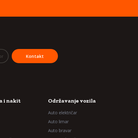
or
Kontakt
 i nakit
Održavanje vozila
Auto električar
Auto limar
Auto bravar