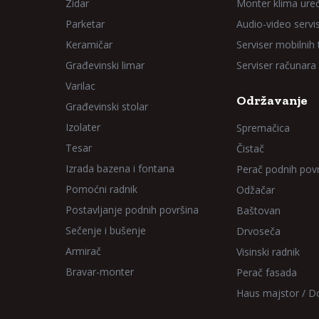
Zidar
Monter klima ure
Parketar
Audio-video servi
Keramičar
Serviser mobilnih
Građevinski limar
Serviser računara
Varilac
Održavanje
Građevinski stolar
Izolater
Spremačica
Tesar
Čistač
Izrada bazena i fontana
Perač podnih pov
Pomoćni radnik
Odžačar
Postavljanje podnih površina
Baštovan
Sečenje i bušenje
Drvoseča
Armirač
Visinski radnik
Bravar-monter
Perač fasada
Haus majstor / 