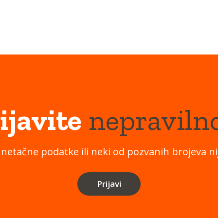
ijavite
nepraviln
 netačne podatke ili neki od pozvanih brojeva nij
Prijavi