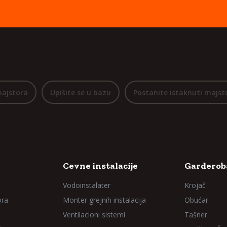
majstora
Upišite se u bazu
Postanite istaknuti majst
Cevne instalacije
Garderoba
Vodoinstalater
Krojač
ora
Monter grejnih instalacija
Obućar
Ventilacioni sistemi
Tašner