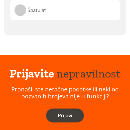
Špatulat
Prijavite
nepravilnost
Pronašli ste netačne podatke ili neki od
pozvanih brojeva nije u funkciji?
Prijavi