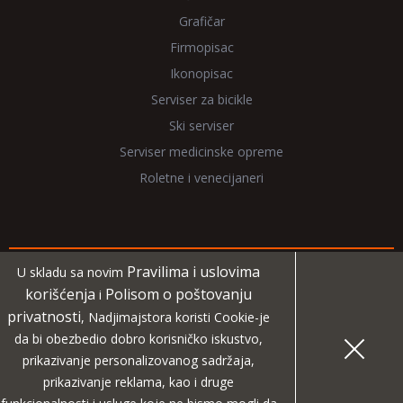
Grafičar
Firmopisac
Ikonopisac
Serviser za bicikle
Ski serviser
Serviser medicinske opreme
Roletne i venecijaneri
Pravilima i uslovima
U skladu sa novim
Copyright 2026 NadjiMajstora.rs
korišćenja
Polisom o poštovanju
i
privatnosti
, Nadjimajstora koristi Cookie-je
Informacije i grafički elementi su vlasništvo veb sajta
da bi obezbedio dobro korisničko iskustvo,
NadjiMajstora
prikazivanje personalizovanog sadržaja,
prikazivanje reklama, kao i druge
MIDA
Projekat digitalne agencije