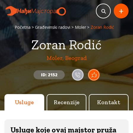
+
Početna
Građevinski radovi
Moler
Zoran Rodić
Zoran Rodić
Moler, Beograd
ID: 2152
Usluge
Recenzije
Kontakt
Usluge koje ovaj majstor pruža