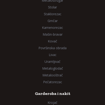
Metalostrugar
Stolar
Staklorezac
Grnčar
Kamenorezac
Mašin-bravar
Kovač
Površinska obrada
Livac
Uramljivač
Metaloglodač
Metalooštrač
Pečatorezac
Garderoba i nakit
Krojač