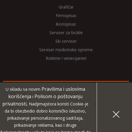
Grafičar
Firmopisac
Ikonopisac
Serviser za bicikle
Ski serviser
Serviser medicinske opreme
Roletne i venecijaneri
Pravilima i uslovima
U skladu sa novim
Copyright 2026 NadjiMajstora.rs
korišćenja
Polisom o poštovanju
i
privatnosti
, Nadjimajstora koristi Cookie-je
Informacije i grafički elementi su vlasništvo veb sajta
da bi obezbedio dobro korisničko iskustvo,
NadjiMajstora
prikazivanje personalizovanog sadržaja,
prikazivanje reklama, kao i druge
MIDA
Projekat digitalne agencije