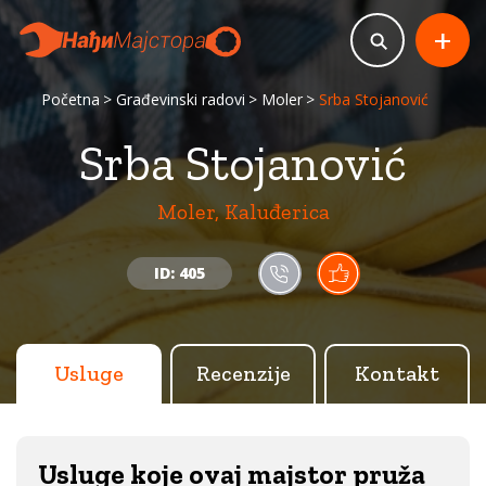
+
Početna
Građevinski radovi
Moler
Srba Stojanović
Srba Stojanović
Moler, Kaluđerica
ID: 405
Usluge
Recenzije
Kontakt
Usluge koje ovaj majstor pruža