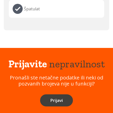
Špatulat
Prijavite
nepravilnost
Pronašli ste netačne podatke ili neki od
pozvanih brojeva nije u funkciji?
Prijavi