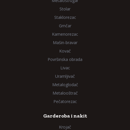
Metalostrugar
Stolar
Staklorezac
Grnčar
Kamenorezac
Mašin-bravar
Kovač
Površinska obrada
Livac
Uramljivač
Metaloglodač
Metalooštrač
Pečatorezac
Garderoba i nakit
Krojač