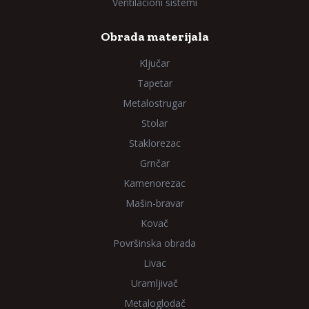
Ventilacioni sistemi
Obrada materijala
Ključar
Tapetar
Metalostrugar
Stolar
Staklorezac
Grnčar
Kamenorezac
Mašin-bravar
Kovač
Površinska obrada
Livac
Uramljivač
Metaloglodač