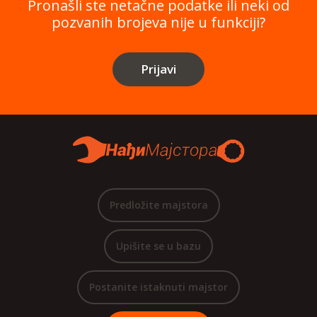
Pronašli ste netačne podatke ili neki od
pozvanih brojeva nije u funkciji?
Prijavi
Predložite majstora
Upišite se u bazu
Postanite istaknuti majstor