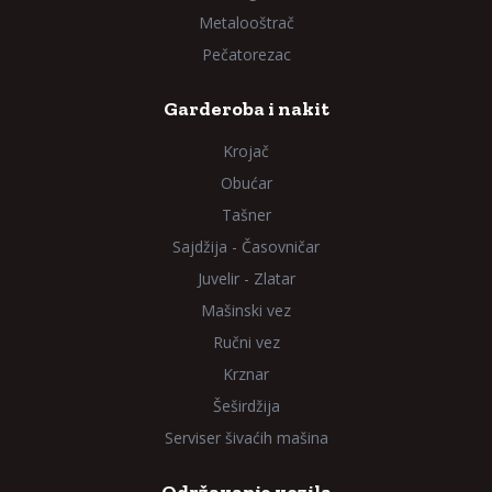
Metalooštrač
Pečatorezac
Garderoba i nakit
Krojač
Obućar
Tašner
Sajdžija - Časovničar
Juvelir - Zlatar
Mašinski vez
Ručni vez
Krznar
Šeširdžija
Serviser šivaćih mašina