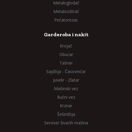
Metaloglodač
Metalooštrač
Pečatorezac
Garderoba i nakit
Krojač
Obućar
Tašner
Sajdžija - Časovničar
Juvelir - Zlatar
Mašinski vez
Ručni vez
Krznar
Šeširdžija
Serviser šivaćih mašina