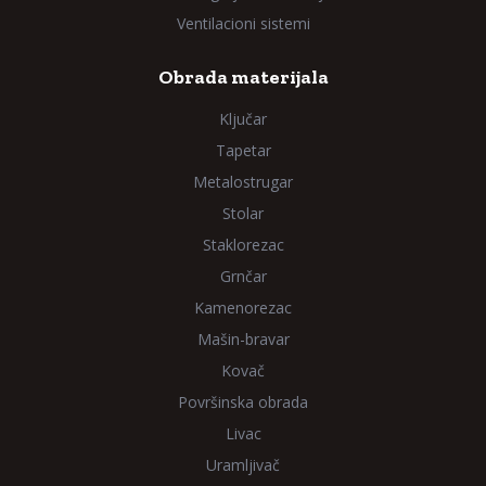
Ventilacioni sistemi
Obrada materijala
Ključar
Tapetar
Metalostrugar
Stolar
Staklorezac
Grnčar
Kamenorezac
Mašin-bravar
Kovač
Površinska obrada
Livac
Uramljivač