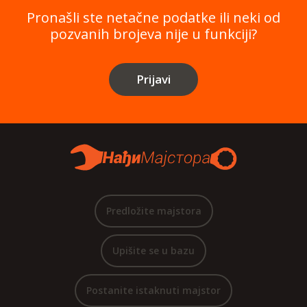
Pronašli ste netačne podatke ili neki od
pozvanih brojeva nije u funkciji?
Prijavi
Predložite majstora
Upišite se u bazu
Postanite istaknuti majstor