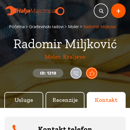
+
Početna
Građevinski radovi
Moler
Radomir Miljković
Radomir Miljković
Moler, Kraljevo
ID: 1310
Usluge
Recenzije
Kontakt
Kontakt telefon