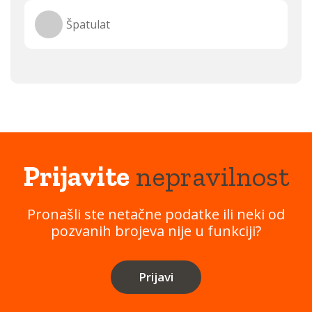
Špatulat
Prijavite
nepravilnost
Pronašli ste netačne podatke ili neki od
pozvanih brojeva nije u funkciji?
Prijavi