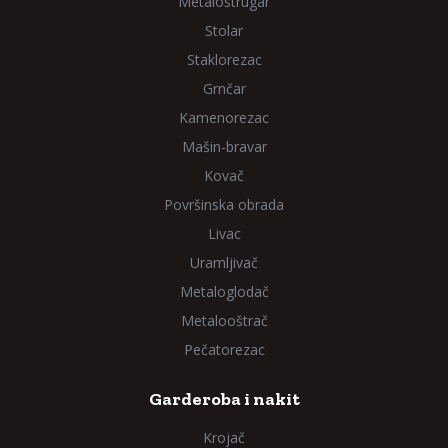
Metalostrugar
Stolar
Staklorezac
Grnčar
Kamenorezac
Mašin-bravar
Kovač
Površinska obrada
Livac
Uramljivač
Metaloglodač
Metalooštrač
Pečatorezac
Garderoba i nakit
Krojač