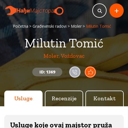
+
Početna
Građevinski radovi
Moler
Milutin Tomić
Milutin Tomić
Moler, Voždovac
ID: 1369
Usluge
Recenzije
Kontakt
Usluge koje ovaj majstor pruža