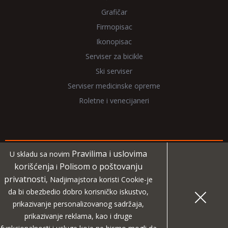
Grafičar
Firmopisac
Ikonopisac
Serviser za bicikle
Ski serviser
Serviser medicinske opreme
Roletne i venecijaneri
Pravilima i uslovima
U skladu sa novim
Copyright 2026 NadjiMajstora.rs
korišćenja
Polisom o poštovanju
i
privatnosti
, Nadjimajstora koristi Cookie-je
Informacije i grafički elementi su vlasništvo veb sajta
da bi obezbedio dobro korisničko iskustvo,
NadjiMajstora
prikazivanje personalizovanog sadržaja,
prikazivanje reklama, kao i druge
MIDA
Projekat digitalne agencije