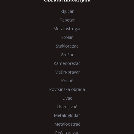
Ključar
Tapetar
Metalostrugar
Stolar
Staklorezac
Grnčar
Kamenorezac
Mašin-bravar
Kovač
Površinska obrada
Livac
Uramljivač
Metaloglodač
Metalooštrač
Pečatorezac