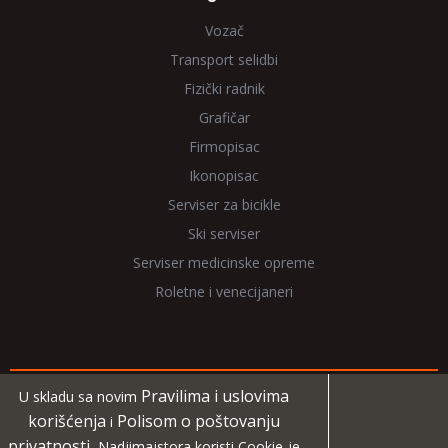
Vozač
Transport selidbi
Fizički radnik
Grafičar
Firmopisac
Ikonopisac
Serviser za bicikle
Ski serviser
Serviser medicinske opreme
Roletne i venecijaneri
Pravilima i uslovima
U skladu sa novim
Copyright 2026 NadjiMajstora.rs
korišćenja
Polisom o poštovanju
i
privatnosti
, Nadjimajstora koristi Cookie-je