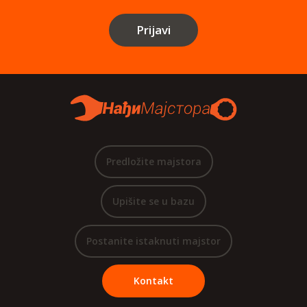
Prijavi
Predložite majstora
Upišite se u bazu
Postanite istaknuti majstor
Kontakt