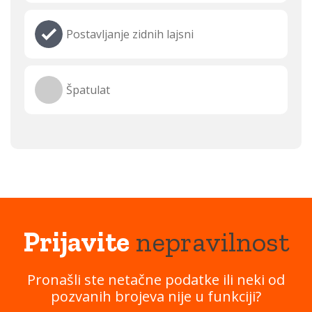
Postavljanje zidnih lajsni
Špatulat
Prijavite
nepravilnost
Pronašli ste netačne podatke ili neki od
pozvanih brojeva nije u funkciji?