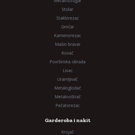
Metalostrugar
Stolar
Staklorezac
Grnčar
Kamenorezac
Mašin-bravar
Kovač
Površinska obrada
Livac
Uramljivač
Metaloglodač
Metalooštrač
Pečatorezac
Garderoba i nakit
Krojač