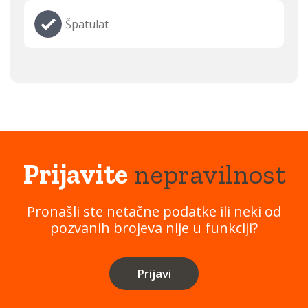
Špatulat
Prijavite
nepravilnost
Pronašli ste netačne podatke ili neki od
pozvanih brojeva nije u funkciji?
Prijavi