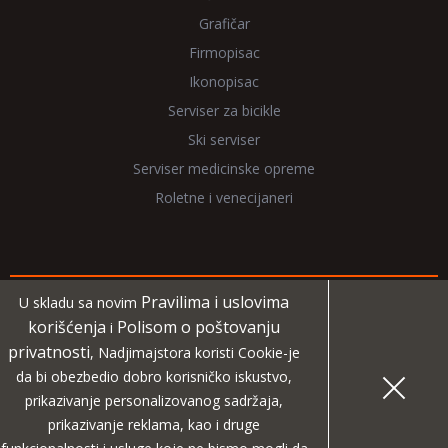
Grafičar
Firmopisac
Ikonopisac
Serviser za bicikle
Ski serviser
Serviser medicinske opreme
Roletne i venecijaneri
Pravilima i uslovima
U skladu sa novim
Copyright 2026 NadjiMajstora.rs
korišćenja
Polisom o poštovanju
i
privatnosti
, Nadjimajstora koristi Cookie-je
Informacije i grafički elementi su vlasništvo veb sajta
da bi obezbedio dobro korisničko iskustvo,
NadjiMajstora
prikazivanje personalizovanog sadržaja,
prikazivanje reklama, kao i druge
MIDA
Projekat digitalne agencije