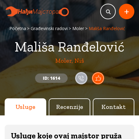
+
Početna
Građevinski radovi
Moler
Mališa Ranđelović
Mališa Ranđelović
Moler, Niš
ID: 1614
Usluge
Recenzije
Kontakt
Usluge koje ovaj majstor pruža