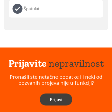
Špatulat
Prijavite
nepravilnost
Pronašli ste netačne podatke ili neki od
pozvanih brojeva nije u funkciji?
Prijavi