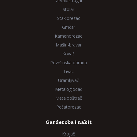
Metalostrugar
Stolar
Staklorezac
Grnčar
Kamenorezac
Mašin-bravar
Kovač
Površinska obrada
Livac
Uramljivač
Metaloglodač
Metalooštrač
Pečatorezac
Garderoba i nakit
Krojač