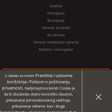
Grafičar
Firmopisac
Ikonopisac
Serviser za bicikle
Ski serviser
Serviser medicinske opreme
Roletne i venecijaneri
Pravilima i uslovima
U skladu sa novim
Copyright 2026 NadjiMajstora.rs
korišćenja
Polisom o poštovanju
i
privatnosti
, Nadjimajstora koristi Cookie-je
Informacije i grafički elementi su vlasništvo veb sajta
da bi obezbedio dobro korisničko iskustvo,
NadjiMajstora
prikazivanje personalizovanog sadržaja,
prikazivanje reklama, kao i druge
MIDA
Projekat digitalne agencije