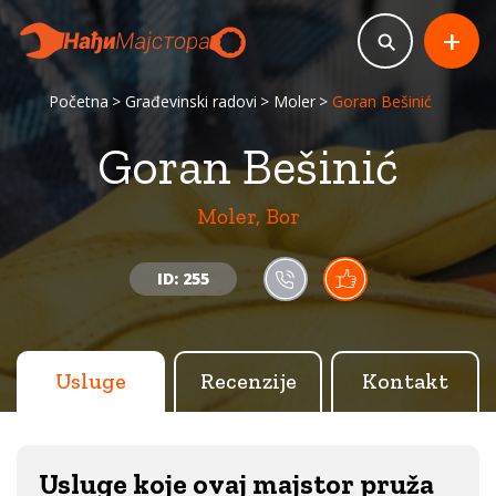
+
Početna
Građevinski radovi
Moler
Goran Bešinić
Goran Bešinić
Moler, Bor
ID: 255
Usluge
Recenzije
Kontakt
Usluge koje ovaj majstor pruža