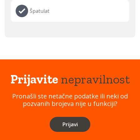
Špatulat
Prijavite
nepravilnost
Pronašli ste netačne podatke ili neki od
pozvanih brojeva nije u funkciji?
Prijavi