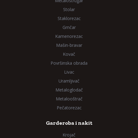
Metalostrugar
Stolar
Staklorezac
Grnčar
Kamenorezac
Mašin-bravar
Kovač
Površinska obrada
Livac
Uramljivač
Metaloglodač
Metalooštrač
Pečatorezac
Garderoba i nakit
Krojač