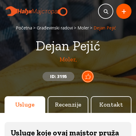
+
Početna
Građevinski radovi
Moler
Dejan Pejić
Dejan Pejić
Moler,
ID: 3195
Usluge
Recenzije
Kontakt
Usluge koje ovaj majstor pruža