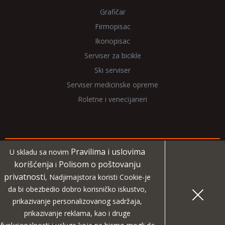
Grafičar
Firmopisac
Ikonopisac
Serviser za bicikle
Ski serviser
Serviser medicinske opreme
Roletne i venecijaneri
Pravilima i uslovima
U skladu sa novim
Copyright 2026 NadjiMajstora.rs
korišćenja
Polisom o poštovanju
i
privatnosti
, Nadjimajstora koristi Cookie-je
Informacije i grafički elementi su vlasništvo veb sajta
da bi obezbedio dobro korisničko iskustvo,
NadjiMajstora
prikazivanje personalizovanog sadržaja,
prikazivanje reklama, kao i druge
MIDA
Projekat digitalne agencije