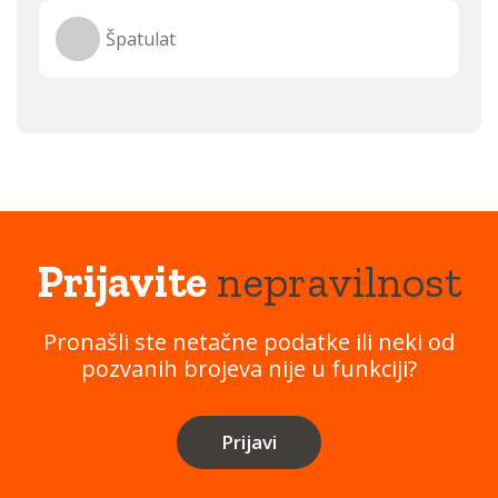
Špatulat
Prijavite
nepravilnost
Pronašli ste netačne podatke ili neki od
pozvanih brojeva nije u funkciji?
Prijavi