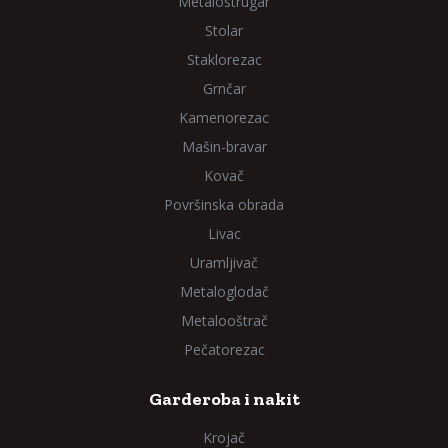
Metalostrugar
Stolar
Staklorezac
Grnčar
Kamenorezac
Mašin-bravar
Kovač
Površinska obrada
Livac
Uramljivač
Metaloglodač
Metalooštrač
Pečatorezac
Garderoba i nakit
Krojač