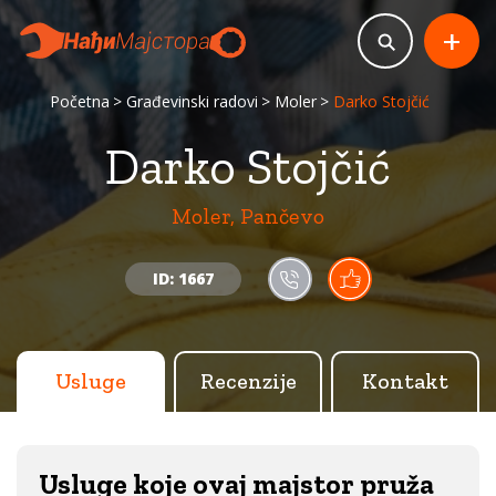
+
Početna
Građevinski radovi
Moler
Darko Stojčić
Darko Stojčić
Moler, Pančevo
ID: 1667
Usluge
Recenzije
Kontakt
Usluge koje ovaj majstor pruža