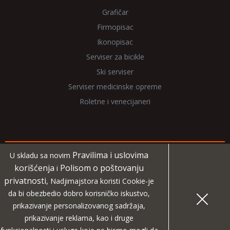
Grafičar
Firmopisac
Ikonopisac
Serviser za bicikle
Ski serviser
Serviser medicinske opreme
Roletne i venecijaneri
Pravilima i uslovima
U skladu sa novim
Copyright 2026 NadjiMajstora.rs
korišćenja
Polisom o poštovanju
i
privatnosti
, Nadjimajstora koristi Cookie-je
Informacije i grafički elementi su vlasništvo veb sajta
da bi obezbedio dobro korisničko iskustvo,
NadjiMajstora
prikazivanje personalizovanog sadržaja,
prikazivanje reklama, kao i druge
MIDA
Projekat digitalne agencije