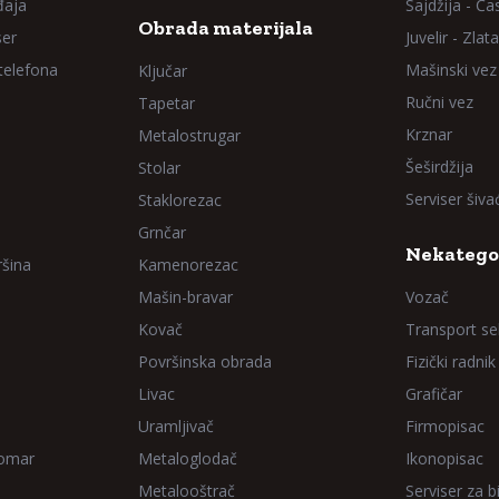
đaja
Sajdžija - Ča
Obrada materijala
ser
Juvelir - Zlata
 telefona
Mašinski vez
Ključar
Ručni vez
Tapetar
Krznar
Metalostrugar
Šeširdžija
Stolar
Serviser šiv
Staklorezac
Grnčar
Nekatego
ršina
Kamenorezac
Mašin-bravar
Vozač
Kovač
Transport sel
Površinska obrada
Fizički radnik
Livac
Grafičar
Uramljivač
Firmopisac
Domar
Metaloglodač
Ikonopisac
Metalooštrač
Serviser za bi