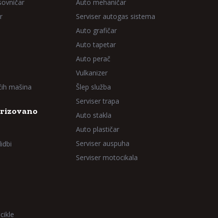
sovničar
Auto mehaničar
r
Serviser autogas sistema
Auto grafičar
Auto tapetar
Auto perač
Vulkanizer
aćih mašina
Šlep služba
Serviser trapa
rizovano
Auto stakla
Auto plastičar
Serviser auspuha
idbi
Serviser motocikala
cikle