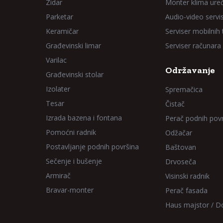
Zidar
Monter klima ure
Parketar
Audio-video servi
Keramičar
Serviser mobilnih
Građevinski limar
Serviser računara
Varilac
Održavanje
Građevinski stolar
Izolater
Spremačica
Tesar
Čistač
Izrada bazena i fontana
Perač podnih pov
Pomoćni radnik
Odžačar
Postavljanje podnih površina
Baštovan
Sečenje i bušenje
Drvoseča
Armirač
Visinski radnik
Bravar-monter
Perač fasada
Haus majstor / 