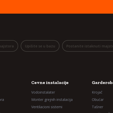
majstora
Upišite se u bazu
Postanite istaknuti majst
Cevne instalacije
Garderoba
Vodoinstalater
Krojač
ora
Monter grejnih instalacija
Obućar
Ventilacioni sistemi
Tašner