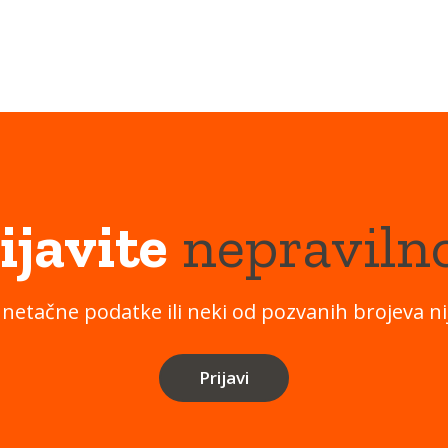
ijavite
nepraviln
 netačne podatke ili neki od pozvanih brojeva nij
Prijavi