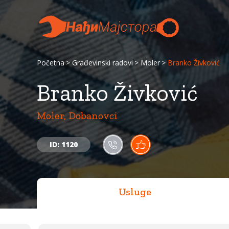
Početna
Građevinski radovi
Moler
Branko Živković
Branko Živković
Moler, Dobanovci
ID: 1120
Usluge