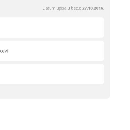
Datum upisa u bazu:
27.10.2016.
cevi