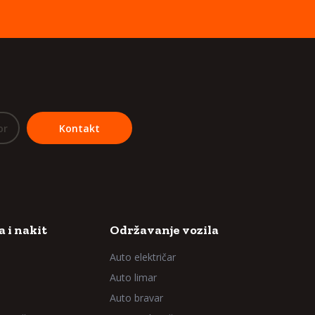
or
Kontakt
 i nakit
Održavanje vozila
Auto električar
Auto limar
Auto bravar