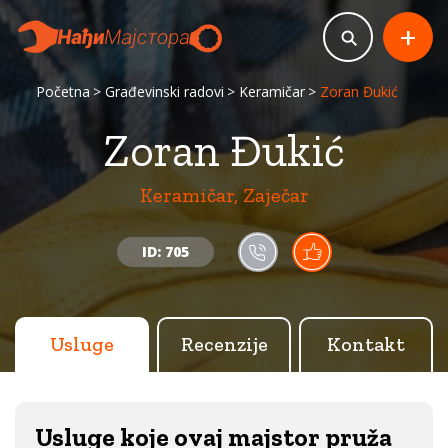
+
Početna
Građevinski radovi
Keramičar
Zoran Đukić
Zoran Đukić
Keramičar, Zaječar
ID: 705
Usluge
Recenzije
Kontakt
Usluge koje ovaj majstor pruža