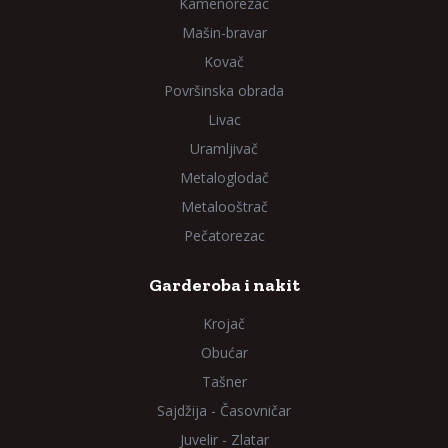
Kamenorezac
Mašin-bravar
Kovač
Površinska obrada
Livac
Uramljivač
Metaloglodač
Metalooštrač
Pečatorezac
Garderoba i nakit
Krojač
Obućar
Tašner
Sajdžija - Časovničar
Juvelir - Zlatar