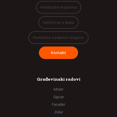
Predložite majstora
Upišite se u bazu
Postanite istaknuti majstor
Kontakt
Građevinski radovi
Moler
Gipsar
Fasader
Zidar