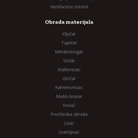
Ventilacioni sistemi
Obrada materijala
Ključar
Tapetar
Metalostrugar
Stolar
Staklorezac
Grnčar
Kamenorezac
Mašin-bravar
Kovač
Površinska obrada
Livac
Uramljivač