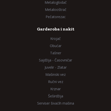
Metaloglodač
Metalooštrač
Pečatorezac
Garderoba i nakit
Krojač
Obućar
Tašner
Sajdžija - Časovničar
Juvelir - Zlatar
Mašinski vez
Ručni vez
Krznar
Šeširdžija
Serviser šivaćih mašina