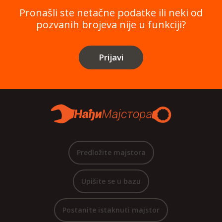
Pronašli ste netačne podatke ili neki od
pozvanih brojeva nije u funkciji?
Prijavi
Predložite majstora
Upišite se u bazu
Postanite istaknuti majstor