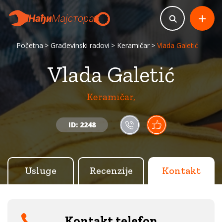
+
Početna
Građevinski radovi
Keramičar
Vlada Galetić
Vlada Galetić
Keramičar,
ID: 2248
Usluge
Recenzije
Kontakt
Kontakt telefon