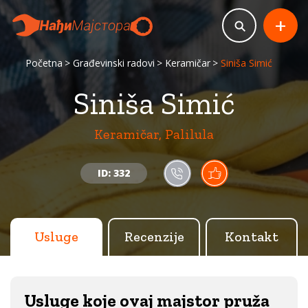
+
Početna
Građevinski radovi
Keramičar
Siniša Simić
Siniša Simić
Keramičar, Palilula
ID: 332
Usluge
Recenzije
Kontakt
Usluge koje ovaj majstor pruža