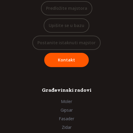
Predložite majstora
Upišite se u bazu
Postanite istaknuti majstor
Kontakt
Građevinski radovi
Moler
Gipsar
Fasader
Zidar