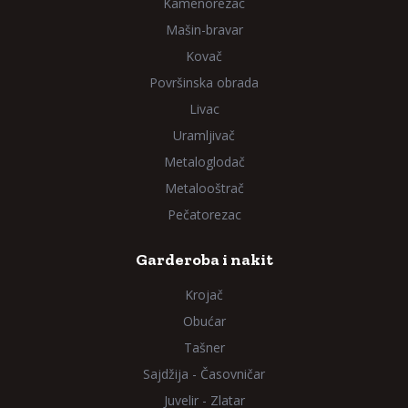
Kamenorezac
Mašin-bravar
Kovač
Površinska obrada
Livac
Uramljivač
Metaloglodač
Metalooštrač
Pečatorezac
Garderoba i nakit
Krojač
Obućar
Tašner
Sajdžija - Časovničar
Juvelir - Zlatar