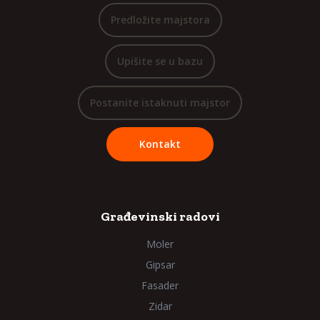
Predložite majstora
Upišite se u bazu
Postanite istaknuti majstor
Kontakt
Građevinski radovi
Moler
Gipsar
Fasader
Zidar