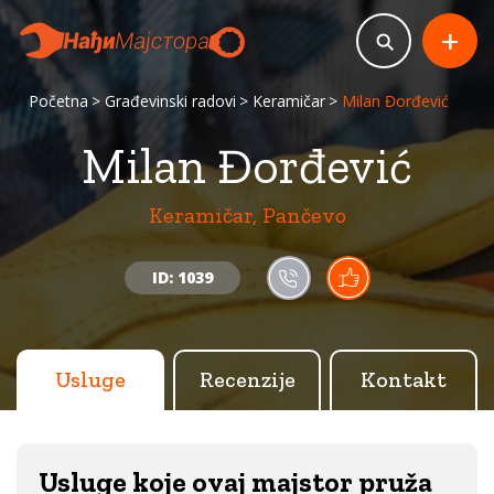
+
Početna
Građevinski radovi
Keramičar
Milan Đorđević
Milan Đorđević
Keramičar, Pančevo
ID: 1039
Usluge
Recenzije
Kontakt
Usluge koje ovaj majstor pruža