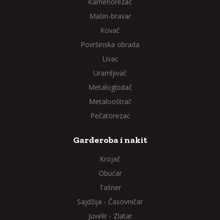
Kamenorezac
Mašin-bravar
Kovač
Površinska obrada
Livac
Uramljivač
Metaloglodač
Metalooštrač
Pečatorezac
Garderoba i nakit
Krojač
Obućar
Tašner
Sajdžija - Časovničar
Juvelir - Zlatar