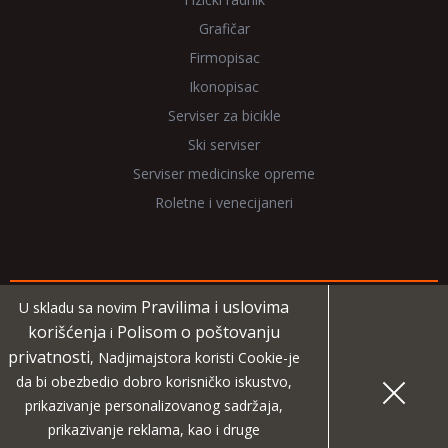
Grafičar
Firmopisac
Ikonopisac
Serviser za bicikle
Ski serviser
Serviser medicinske opreme
Roletne i venecijaneri
Pravilima i uslovima
U skladu sa novim
Copyright 2026 NadjiMajstora.rs
korišćenja
Polisom o poštovanju
i
privatnosti
, Nadjimajstora koristi Cookie-je
Informacije i grafički elementi su vlasništvo veb sajta
da bi obezbedio dobro korisničko iskustvo,
NadjiMajstora
prikazivanje personalizovanog sadržaja,
prikazivanje reklama, kao i druge
MIDA
Projekat digitalne agencije