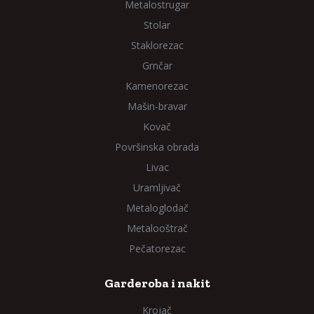
Metalostrugar
Stolar
Staklorezac
Grnčar
Kamenorezac
Mašin-bravar
Kovač
Površinska obrada
Livac
Uramljivač
Metaloglodač
Metalooštrač
Pečatorezac
Garderoba i nakit
Krojač