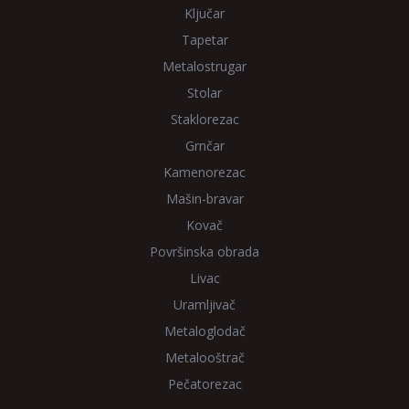
Ključar
Tapetar
Metalostrugar
Stolar
Staklorezac
Grnčar
Kamenorezac
Mašin-bravar
Kovač
Površinska obrada
Livac
Uramljivač
Metaloglodač
Metalooštrač
Pečatorezac