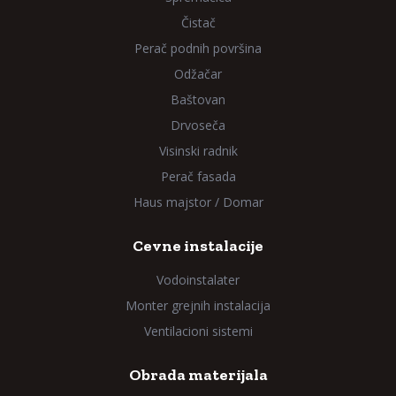
Čistač
Perač podnih površina
Odžačar
Baštovan
Drvoseča
Visinski radnik
Perač fasada
Haus majstor / Domar
Cevne instalacije
Vodoinstalater
Monter grejnih instalacija
Ventilacioni sistemi
Obrada materijala