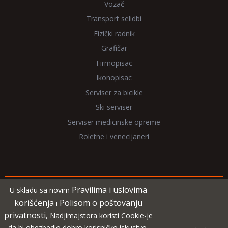
Vozač
Transport selidbi
Fizički radnik
Grafičar
Firmopisac
Ikonopisac
Serviser za bicikle
Ski serviser
Serviser medicinske opreme
Roletne i venecijaneri
Pravilima i uslovima
U skladu sa novim
Copyright 2026 NadjiMajstora.rs
korišćenja
Polisom o poštovanju
i
privatnosti
, Nadjimajstora koristi Cookie-je
Informacije i grafički elementi su vlasništvo veb sajta
da bi obezbedio dobro korisničko iskustvo,