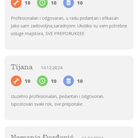
10
10
10
Profesionalan i odgovaran, u radu pedantan i efikasan
Jako sam zadovoljna,saradnjom. Ukoliko su vam potrebne
usluge majstora, SVE PREPORUKEEE
Tijana
14.12.2024.
10
10
10
Izuzetno profesionalan, pedantan i odgovoran.
Ispostovan svaki rok, sve preporuke.
Nemanja Đorđević