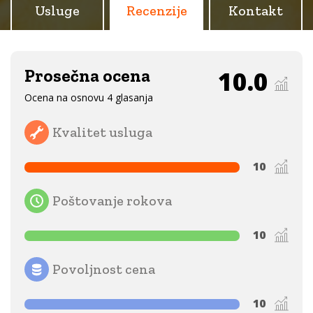
Usluge
Recenzije
Kontakt
Prosečna ocena
10.0
Ocena na osnovu 4 glasanja
Kvalitet usluga
10
Poštovanje rokova
10
Povoljnost cena
10