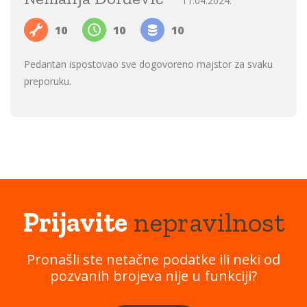
11.04.2024.
10
10
10
Pedantan ispostovao sve dogovoreno majstor za svaku
preporuku.
Prijavite
nepravilnost
Pronašli ste netačne podatke ili neki od
pozvanih brojeva nije u funkciji?