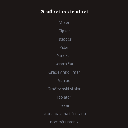
Građevinski radovi
Moler
Gipsar
Fasader
Zidar
Parketar
Keramičar
Građevinski limar
Varilac
Građevinski stolar
Izolater
Tesar
Izrada bazena i fontana
Pomoćni radnik