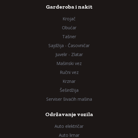
Garderoba i nakit
Krojač
Obućar
Tašner
Sajdžija - Časovničar
Juvelir - Zlatar
Mašinski vez
Ručni vez
Krznar
Šeširdžija
Serviser šivaćih mašina
Održavanje vozila
Auto električar
Auto limar