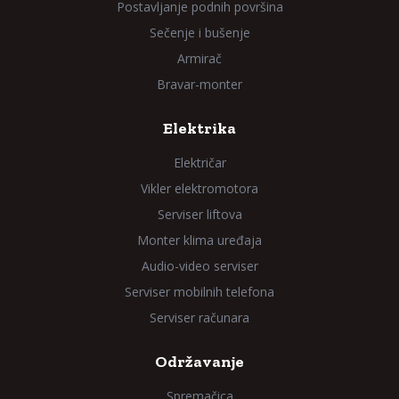
Postavljanje podnih površina
Sečenje i bušenje
Armirač
Bravar-monter
Elektrika
Električar
Vikler elektromotora
Serviser liftova
Monter klima uređaja
Audio-video serviser
Serviser mobilnih telefona
Serviser računara
Održavanje
Spremačica