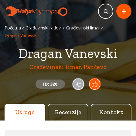
+
Početna
Građevinski radovi
Građevinski limar
Dragan Vanevski
Dragan Vanevski
Građevinski limar, Pančevo
ID: 320
Usluge
Recenzije
Kontakt