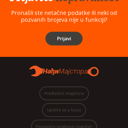
Pronašli ste netačne podatke ili neki od
pozvanih brojeva nije u funkciji?
Prijavi
Predložite majstora
Upišite se u bazu
Postanite istaknuti majstor