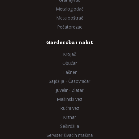
Metaloglodač
Metalooštrač
Pečatorezac
Garderoba i nakit
Krojač
Obućar
Tašner
Sajdžija - Časovničar
Juvelir - Zlatar
Mašinski vez
Ručni vez
Krznar
Šeširdžija
Serviser šivaćih mašina