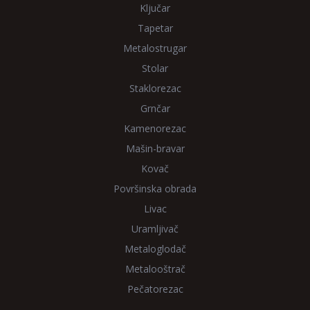
Ključar
Tapetar
Metalostrugar
Stolar
Staklorezac
Grnčar
Kamenorezac
Mašin-bravar
Kovač
Površinska obrada
Livac
Uramljivač
Metaloglodač
Metalooštrač
Pečatorezac