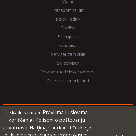
Vozač
Transport selidbi
Fizički radnik
Grafičar
Firmopisac
Ikonopisac
Serviser za bicikle
Ski serviser
Serviser medicinske opreme
Roletne i venecijaneri
Pravilima i uslovima
U skladu sa novim
Copyright 2026 NadjiMajstora.rs
korišćenja
Polisom o poštovanju
i
privatnosti
, Nadjimajstora koristi Cookie-je
Informacije i grafički elementi su vlasništvo veb sajta
da bi obezbedio dobro korisničko iskustvo,