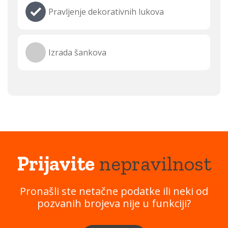
Pravljenje dekorativnih lukova
Izrada šankova
Prijavite
nepravilnost
Pronašli ste netačne podatke ili neki od
pozvanih brojeva nije u funkciji?