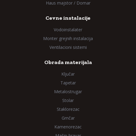
Haus majstor / Domar
Cevne instalacije
Vodoinstalater
Monter grejnih instalacija
Ventilacioni sistemi
Obrada materijala
Ključar
Tapetar
Metalostrugar
Stolar
Staklorezac
Grnčar
Kamenorezac
Mašin-bravar