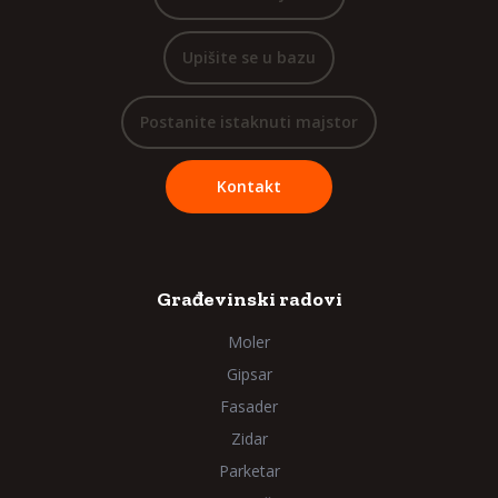
Upišite se u bazu
Postanite istaknuti majstor
Kontakt
Građevinski radovi
Moler
Gipsar
Fasader
Zidar
Parketar