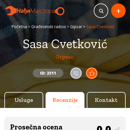
+
Početna
Građevinski radovi
Gipsar
Sasa Cvetković
Sasa Cvetković
Gipsar,
ID: 2311
Usluge
Recenzije
Kontakt
Prosečna ocena
0.0