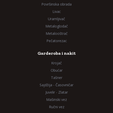
Površinska obrada
Livac
Uramljivač
Metaloglodač
Metalooštrač
Pečatorezac
Garderoba i nakit
Krojač
Obućar
Tašner
Sajdžija - Časovničar
Juvelir - Zlatar
Mašinski vez
Ručni vez