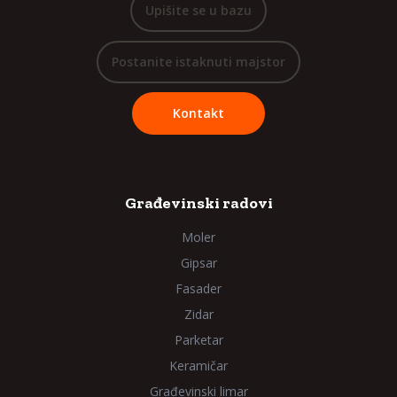
Upišite se u bazu
Postanite istaknuti majstor
Kontakt
Građevinski radovi
Moler
Gipsar
Fasader
Zidar
Parketar
Keramičar
Građevinski limar