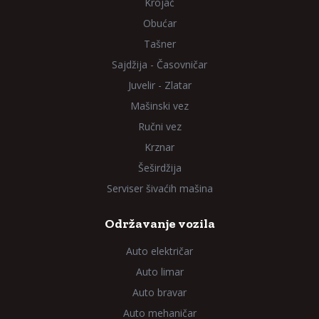
Krojač
Obućar
Tašner
Sajdžija - Časovničar
Juvelir - Zlatar
Mašinski vez
Ručni vez
Krznar
Šeširdžija
Serviser šivaćih mašina
Održavanje vozila
Auto električar
Auto limar
Auto bravar
Auto mehaničar