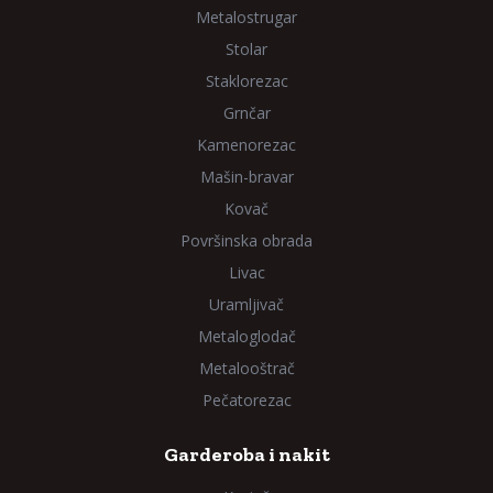
Metalostrugar
Stolar
Staklorezac
Grnčar
Kamenorezac
Mašin-bravar
Kovač
Površinska obrada
Livac
Uramljivač
Metaloglodač
Metalooštrač
Pečatorezac
Garderoba i nakit