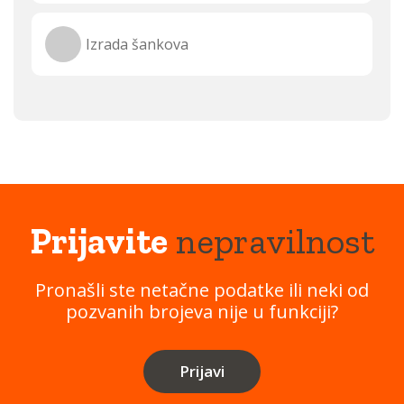
Izrada šankova
Prijavite
nepravilnost
Pronašli ste netačne podatke ili neki od
pozvanih brojeva nije u funkciji?
Prijavi