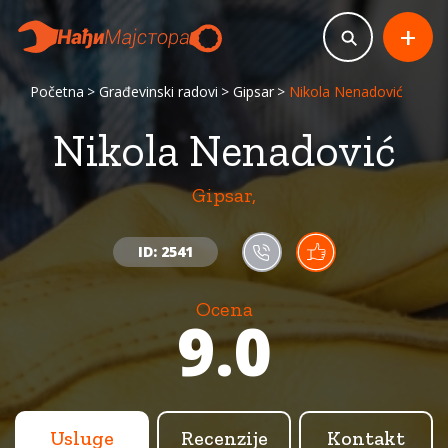
+
Početna
Građevinski radovi
Gipsar
Nikola Nenadović
Nikola Nenadović
Gipsar,
ID: 2541
Ocena
9.0
Usluge
Recenzije
Kontakt