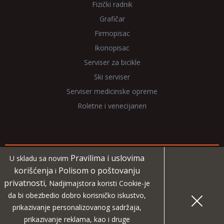
Fizički radnik
Grafičar
Firmopisac
Ikonopisac
Serviser za bicikle
Ski serviser
Serviser medicinske opreme
Roletne i venecijaneri
Pravilima i uslovima
U skladu sa novim
Copyright 2026 NadjiMajstora.rs
korišćenja
Polisom o poštovanju
i
privatnosti
, Nadjimajstora koristi Cookie-je
Informacije i grafički elementi su vlasništvo veb sajta
da bi obezbedio dobro korisničko iskustvo,
NadjiMajstora
prikazivanje personalizovanog sadržaja,
prikazivanje reklama, kao i druge
MIDA
Projekat digitalne agencije