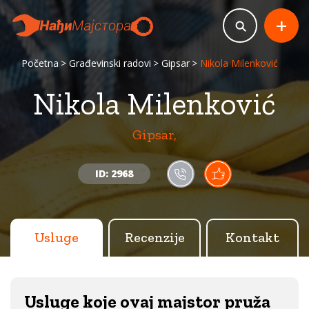
+
Početna
Građevinski radovi
Gipsar
Nikola Milenković
Nikola Milenković
Gipsar,
ID: 2968
Usluge
Recenzije
Kontakt
Usluge koje ovaj majstor pruža