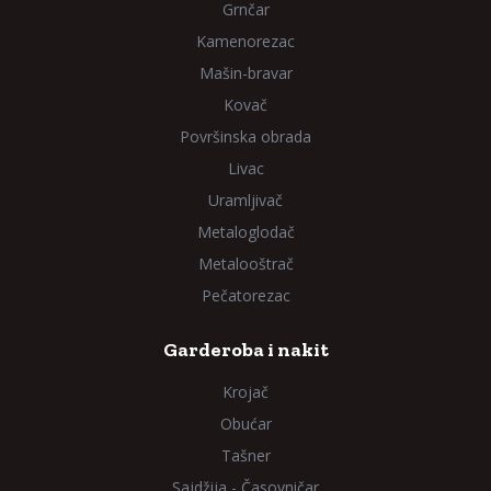
Grnčar
Kamenorezac
Mašin-bravar
Kovač
Površinska obrada
Livac
Uramljivač
Metaloglodač
Metalooštrač
Pečatorezac
Garderoba i nakit
Krojač
Obućar
Tašner
Sajdžija - Časovničar