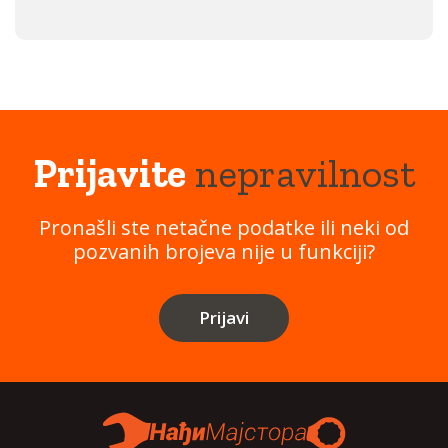
Prijavite
nepravilnost
Pronašli ste netačne podatke ili neki od
pozvanih brojeva nije u funkciji?
Prijavi