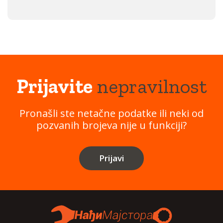
Prijavite
nepravilnost
Pronašli ste netačne podatke ili neki od
pozvanih brojeva nije u funkciji?
Prijavi