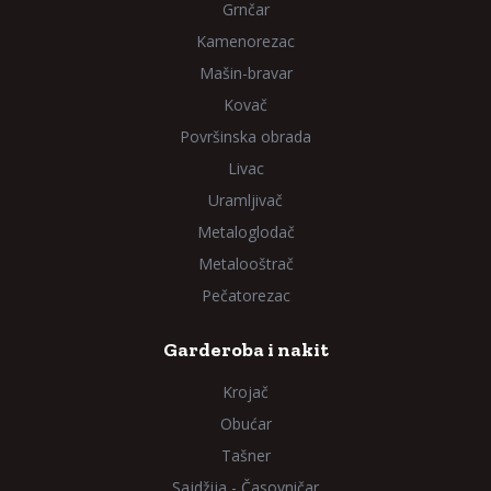
Grnčar
Kamenorezac
Mašin-bravar
Kovač
Površinska obrada
Livac
Uramljivač
Metaloglodač
Metalooštrač
Pečatorezac
Garderoba i nakit
Krojač
Obućar
Tašner
Sajdžija - Časovničar