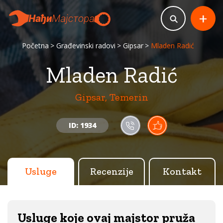
+
Početna
Građevinski radovi
Gipsar
Mladen Radić
Mladen Radić
Gipsar, Temerin
ID: 1934
Usluge
Recenzije
Kontakt
Usluge koje ovaj majstor pruža